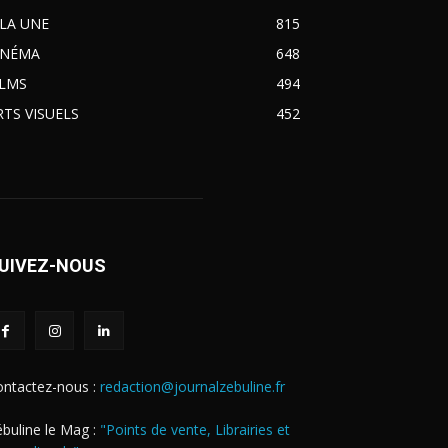
 LA UNE
815
INÉMA
648
ILMS
494
RTS VISUELS
452
UIVEZ-NOUS
ontactez-nous :
redaction@journalzebuline.fr
buline le Mag :
"Points de vente, Librairies et