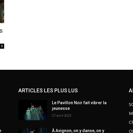
es
0
ARTICLES LES PLUS LUS
A
Le Pavillon Noir fait vibrer la
S
jeunesse
M
27 avril 2023
C
O
e
À Avignon, on y danse, on y