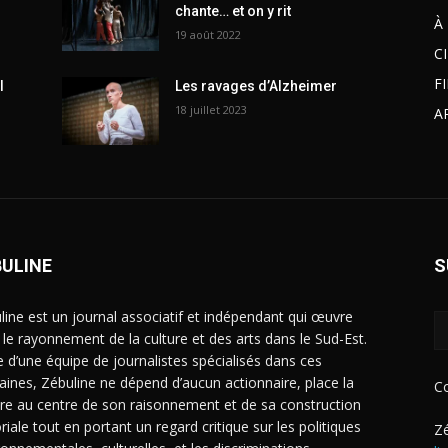
chante… et on y rit
À
19 août 2022
C
F
l
Les ravages d’Alzheimer
18 juillet 2023
A
BULINE
S
line est un journal associatif et indépendant qui œuvre
 le rayonnement de la culture et des arts dans le Sud-Est.
e d’une équipe de journalistes spécialisés dans ces
ines, Zébuline ne dépend d’aucun actionnaire, place la
C
ure au centre de son raisonnement et de sa construction
riale tout en portant un regard critique sur les politiques
Zé