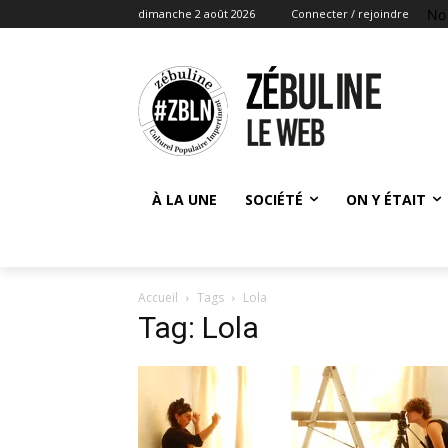
No
dimanche 2 août 2026
Connecter / rejoindre
À LA UNE
SOCIÉTÉ
ON Y ÉTAIT
Accueil
Tags
Lola
Tag: Lola