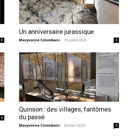
Un anniversaire jurassique
Maryvonne Colombani
-
19 juillet 2024
0
0
Quinson : des villages, fantômes
du passé
0
Maryvonne Colombani
-
26 mars 2023
0