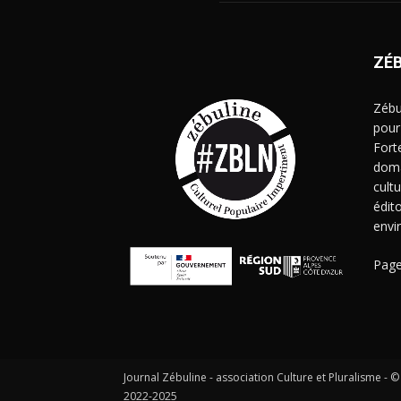
ZÉ
Zébu
pour
Fort
doma
cult
édito
envi
Page
Journal Zébuline - association Culture et Pluralisme - ©
2022-2025