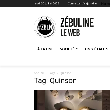
No m
jeudi 30 juillet 2026
Connecter / rejoindre
À LA UNE
SOCIÉTÉ
ON Y ÉTAIT
Accueil
Tags
Quinson
Tag: Quinson