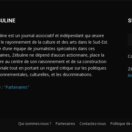
BULINE
S
line est un journal associatif et indépendant qui œuvre
 le rayonnement de la culture et des arts dans le Sud-Est.
e d’une équipe de journalistes spécialisés dans ces
ines, Zébuline ne dépend d’aucun actionnaire, place la
C
ure au centre de son raisonnement et de sa construction
riale tout en portant un regard critique sur les politiques
Zé
ronnementales, culturelles, et les discriminations.
li
 :
"Partenaires"
Qui sommes nous ?
Partenaires
Contactez-nous
Politique de 