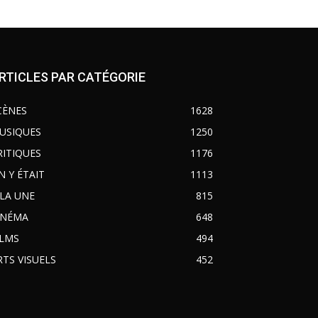
RTICLES PAR CATÉGORIE
CÈNES
1628
USIQUES
1250
RITIQUES
1176
N Y ÉTAIT
1113
 LA UNE
815
INÉMA
648
ILMS
494
RTS VISUELS
452