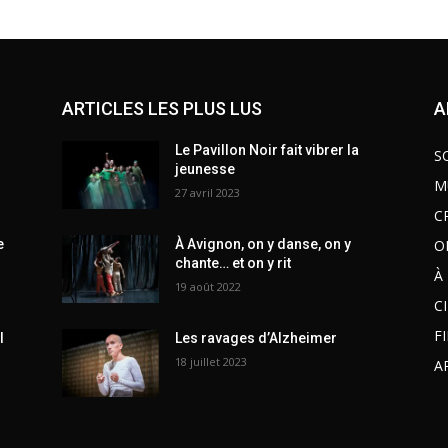
ARTICLES LES PLUS LUS
A
Le Pavillon Noir fait vibrer la
S
jeunesse
M
27 avril 2023
C
O
e
À Avignon, on y danse, on y
chante… et on y rit
À
19 août 2022
C
F
l
Les ravages d’Alzheimer
18 juillet 2023
A