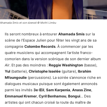
Ahamada Smis et son dzenzé © Mothi Limbu
Ils seront nombreux à entourer
Ahamada Smis
sur la
scène de l’Espace Julien pour fêter les vingt ans de sa
compagnie
Colombe Records
. À commencer par les
quatre musiciens qui accompagnent l’artiste franco-
comorien dans la version scénique de son dernier album
Air
. Et pas des moindres :
Reggie Washington
(basse),
Yul
(batterie),
Christophe Isselée
(guitare),
Ibrahim
Mfoungoulie
(percussions). La soirée s’annonce riche en
dialogues musicaux puisque sont également annoncés
parmi les invités
3e Œil
,
Sam Karpenia
,
Anass Zine
,
Emmanuel Kremer
,
Cyril Benhamou
,
Bongui
… Des
artistes qui ont chacun croisé la route du maître de