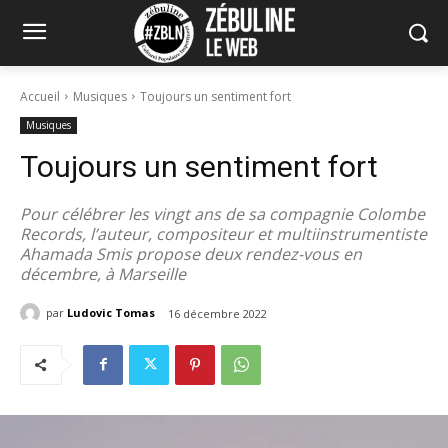
Accueil
Musiques
Toujours un sentiment fort
Musiques
Toujours un sentiment fort
Pour célébrer les vingt ans de sa compagnie Colombe
Records, l’auteur, compositeur et multiinstrumentiste
Ahamada Smis propose deux rendez-vous en
décembre, à Marseille
par
Ludovic Tomas
16 décembre 2022