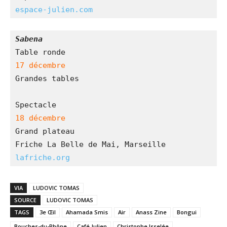
espace-julien.com
Sabena
Grandes tables

Grand plateau

lafriche.org
VIA
LUDOVIC TOMAS
SOURCE
LUDOVIC TOMAS
TAGS
3e Œil
Ahamada Smis
Air
Anass Zine
Bongui
Bouches-du-Rhône
Café Julien
Christophe Isselée