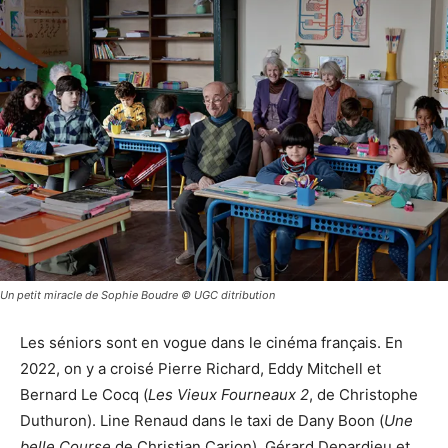
Un petit miracle de Sophie Boudre © UGC ditribution
Les séniors sont en vogue dans le cinéma français. En
2022, on y a croisé Pierre Richard, Eddy Mitchell et
Bernard Le Cocq (
Les Vieux Fourneaux 2
, de Christophe
Duthuron). Line Renaud dans le taxi de Dany Boon (
Une
belle Course
de Christian Carion). Gérard Depardieu et