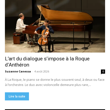
L’art du dialogue s’impose à la Roque
d’Anthéron
Suzanne Canessa
-
4 août 2026
0
À La Roque, le piano se donne le plus souvent seul, à deux ou face
à l’orchestre. Le duo avec violoncelle demeure plus rare,...
Lire la suite