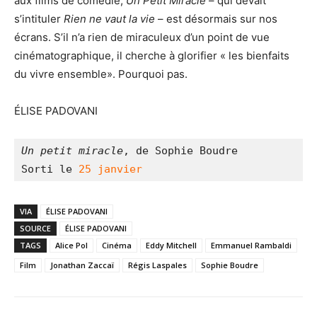
aux films de comédie,
Un Petit Miracle
– qui devait
s’intituler
Rien ne vaut la vie
– est désormais sur nos
écrans. S’il n’a rien de miraculeux d’un point de vue
cinématographique, il cherche à glorifier « les bienfaits
du vivre ensemble». Pourquoi pas.
ÉLISE PADOVANI
Un petit miracle
, de Sophie Boudre
Sorti le 
25 janvier
VIA
ÉLISE PADOVANI
SOURCE
ÉLISE PADOVANI
TAGS
Alice Pol
Cinéma
Eddy Mitchell
Emmanuel Rambaldi
Film
Jonathan Zaccaï
Régis Laspales
Sophie Boudre