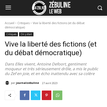
Accueil
Critiques
Vive la liberté des fictions (et du débat
démocratique)
Critiques
On y était
Vive la liberté des fictions (et
du débat démocratique)
Dans Elles vivent, Antoine Defoort, gentiment
moqueur et très sérieusement drôle, a mis le public
du Zef en joie, et en écho inattendu avec sa colère
par
journalzebuline
27 avril 2023