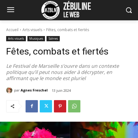
Accueil
Arts visuels
Fêtes, combats et fiertés
Arts visuels
Musiques
Scènes
Fêtes, combats et fiertés
Le Festival de Marseille s’ouvre dans un contexte
politique qu’il peut nous aider à décrypter, en
affirmant que le monde est pluriel
par
Agnes Freschel
13 juin 2024