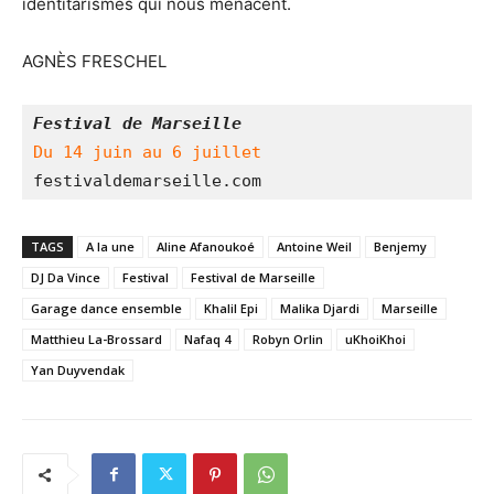
identitarismes qui nous menacent.
AGNÈS FRESCHEL
Festival de Marseille
Du 14 juin au 6 juillet
festivaldemarseille.com
TAGS
A la une
Aline Afanoukoé
Antoine Weil
Benjemy
DJ Da Vince
Festival
Festival de Marseille
Garage dance ensemble
Khalil Epi
Malika Djardi
Marseille
Matthieu La-Brossard
Nafaq 4
Robyn Orlin
uKhoiKhoi
Yan Duyvendak