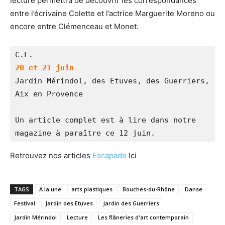
lecture permettra de découvrir les correspondances
entre l’écrivaine Colette et l’actrice Marguerite Moreno ou
encore entre Clémenceau et Monet.
C.L.
20 et 21 juin
Jardin Mérindol, des Etuves, des Guerriers, 
Aix en Provence
Un article complet est à lire dans notre 
magazine à paraître ce 12 juin.
Retrouvez nos articles
Escapade
Ici
TAGS
A la une
arts plastiques
Bouches-du-Rhône
Danse
Festival
Jardin des Etuves
Jardin des Guerriers
Jardin Mérindol
Lecture
Les flâneries d'art contemporain