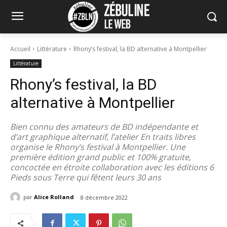
Accueil
Littérature
Rhony’s festival, la BD alternative à Montpellier
Littérature
Rhony’s festival, la BD
alternative à Montpellier
Bien connu des amateurs de BD indépendante et
d’art graphique alternatif, l’atelier En traits libres
organise le Rhony’s festival à Montpellier. Une
première édition grand public et 100% gratuite,
concoctée en étroite collaboration avec les éditions 6
Pieds sous Terre qui fêtent leurs 30 ans
par
Alice Rolland
8 décembre 2022