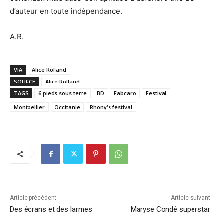
d’auteur en toute indépendance.
A.R.
VIA
Alice Rolland
SOURCE
Alice Rolland
TAGS
6 pieds sous terre
BD
Fabcaro
Festival
Montpellier
Occitanie
Rhony's festival
Article précédent
Article suivant
Des écrans et des larmes
Maryse Condé superstar