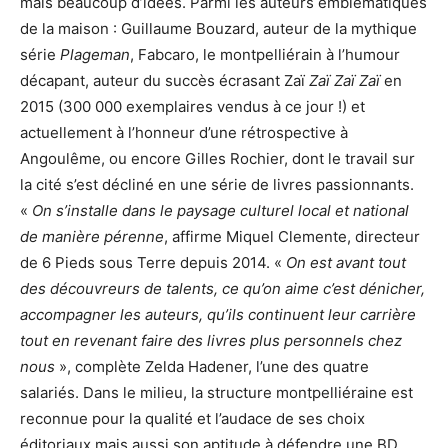
mais beaucoup d’idées. Parmi les auteurs emblématiques
de la maison : Guillaume Bouzard, auteur de la mythique
série
Plageman
, Fabcaro, le montpelliérain à l’humour
décapant, auteur du succès écrasant Zaï
Zaï Zaï Zaï
en
2015 (300 000 exemplaires vendus à ce jour !) et
actuellement à l’honneur d’une rétrospective à
Angoulême, ou encore Gilles Rochier, dont le travail sur
la cité s’est décliné en une série de livres passionnants.
«
On s’installe dans le paysage culturel local et national
de manière pérenne
, affirme Miquel Clemente, directeur
de 6 Pieds sous Terre depuis 2014. «
On est avant tout
des découvreurs de talents, ce qu’on aime c’est dénicher,
accompagner les auteurs, qu’ils continuent leur carrière
tout en revenant faire des livres plus personnels chez
nous
», complète Zelda Hadener, l’une des quatre
salariés. Dans le milieu, la structure montpelliéraine est
reconnue pour la qualité et l’audace de ses choix
éditoriaux mais aussi son aptitude à défendre une BD