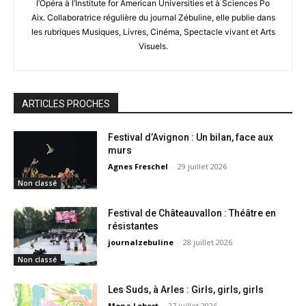
l’Opéra à l’Institute for American Universities et à Sciences Po
Aix. Collaboratrice régulière du journal Zébuline, elle publie dans
les rubriques Musiques, Livres, Cinéma, Spectacle vivant et Arts
Visuels.
ARTICLES PROCHES
Festival d’Avignon : Un bilan, face aux
murs
Agnes Freschel
-
29 juillet 2026
Non classé
Festival de Châteauvallon : Théâtre en
résistantes
journalzebuline
-
28 juillet 2026
Non classé
Les Suds, à Arles : Girls, girls, girls
Mona Lobert
-
27 juillet 2026