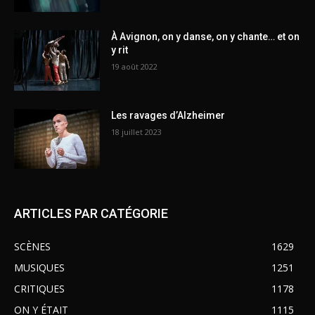
À Avignon, on y danse, on y chante… et on
y rit
19 août 2022
Les ravages d’Alzheimer
18 juillet 2023
ARTICLES PAR CATÉGORIE
SCÈNES
1629
MUSIQUES
1251
CRITIQUES
1178
ON Y ÉTAIT
1115