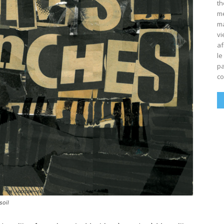
th
mé
ma
vi
af
le
pa
co
soil