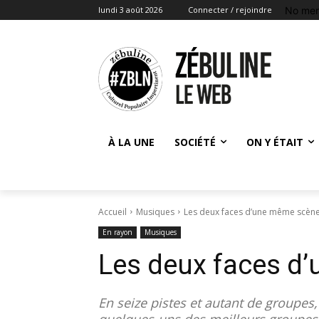
No men
lundi 3 août 2026
Connecter / rejoindre
À LA UNE
SOCIÉTÉ
ON Y ÉTAIT
Accueil
Musiques
Les deux faces d’une même scèn
En rayon
Musiques
Les deux faces d
En seize pistes et autant de groupes
quelques-uns des meilleurs groupes 