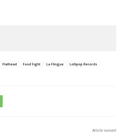
Flathead
Food Fight
La Flingue
Lollipop Records
Article suivant