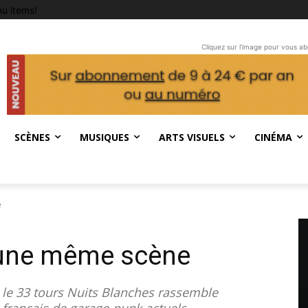
u items!
Cliquez sur l'image pour vous a
SCÈNES
MUSIQUES
ARTS VISUELS
CINÉMA
e
’une même scène
, le 33 tours Nuits Blanches rassemble
français de garage-punk actuels