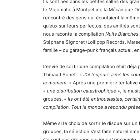
Ils sont nés dans les petites salles des gra
le Mojomatic à Montpellier, la Mécanique Ond
rencontré des gens qui écoutaient la même
qu’eux sur leurs perfectos, des amitiés sont
nous raconte la compilation
Nuits Blanches
Stéphane Signoret (Lollipop Records, Marse
famille – du garage-punk français actuel, en
L’envie de sortir une compilation était déj
Thibault Sonet :
« J’ai toujours aimé les co
le moment.
» Après une première tentative d
«
une distribution catastrophique
», le music
groupes. «
Ils ont été enthousiastes, certa
compilation. Tout le monde a répondu prése
Même si le choix de sortir le disque sur un 
groupes, la sélection s’est faite naturelleme
Ce sont des groupes qui jouent ensemble, qu