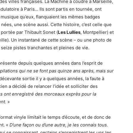
ndes villes françaises. La Machine à coudre à Marseille,
ulatoire à Paris… Ils sont partis en tournée, ont
 musique qu’eux, flanquaient les mêmes badges
 nées, une scène aussi. Cette histoire, c’est celle que
, portée par Thibault Sonet (
Les Lullies
, Montpellier) et
ille). Un instantané de cette scène – ou une photo de
 seize pistes tranchantes et pleines de vie.
à présente depuis quelques années dans l’esprit de
mpilations qui ne se font pas quinze ans après, mais sur
écevante sortie il y a quelques années, la faute à
ien a décidé de relancer l’idée et solliciter des
ins ont enregistré des morceaux exprès pour la
nt.
»
format vinyle limitait le temps d’écoute, et de donc de
nt. «
D’une façon ou d’une autre, je les connais tous.
i se connaissant, certains s’enregistrent les uns les