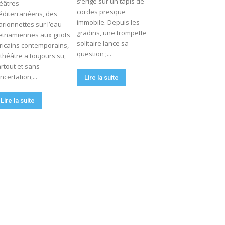
s’érige sur un tapis de
éâtres
cordes presque
diterranéens, des
immobile. Depuis les
rionnettes sur l’eau
gradins, une trompette
etnamiennes aux griots
solitaire lance sa
ricains contemporains,
question ;...
 théâtre a toujours su,
rtout et sans
ncertation,...
Lire la suite
Lire la suite