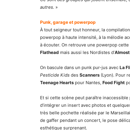
autres.
»
Punk, garage et powerpop
À tout seigneur tout honneur, la compilation
powerpop à haute intensité, à la mélodie ac
à écouter. On retrouve une powerpop cette 
Flathead
mais aussi les Nordistes d’
Almost
On bascule dans un punk pur-jus avec
La F
Pesticide Kids
des
Scanners
(Lyon). Pour r
Teenage Hearts
pour Nantes,
Food Fight
po
Et si cette scène peut paraître inaccessible
d’intégrer un insert avec photos et quelqu
très belle pochette réalisée par le Marseillai
de gaffer pendant un concert, le pose déli
esthétique surprenant.