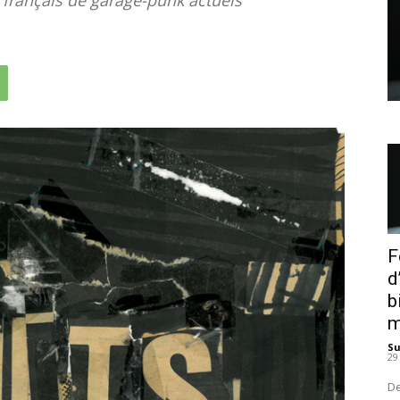
F
d
b
m
S
29
De