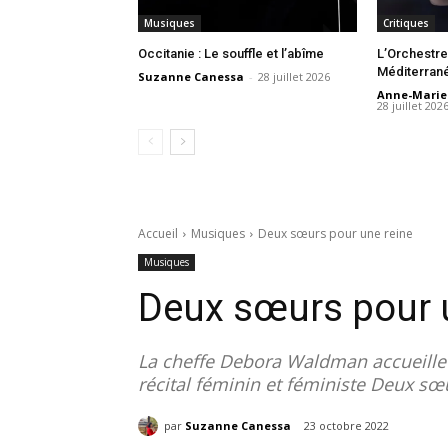
Musiques
Critiques
Occitanie : Le souffle et l’abîme
L’Orchestre
Méditerrané
Suzanne Canessa
-
28 juillet 2026
Anne-Mari
28 juillet 202