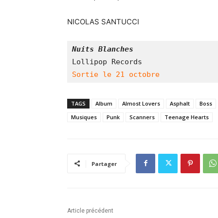
NICOLAS SANTUCCI
Nuits Blanches
Lollipop Records
Sortie le 21 octobre
TAGS
Album
Almost Lovers
Asphalt
Boss
Musiques
Punk
Scanners
Teenage Hearts
Partager
Article précédent