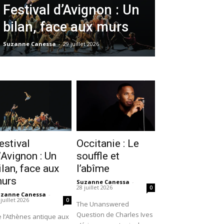
Festival d’Avignon : Un
bilan, face aux murs
Suzanne Canessa
-
29 juillet 2026
estival
Occitanie : Le
’Avignon : Un
souffle et
ilan, face aux
l’abîme
urs
Suzanne Canessa
-
28 juillet 2026
0
uzanne Canessa
-
 juillet 2026
0
The Unanswered
Question de Charles Ives
 l’Athènes antique aux