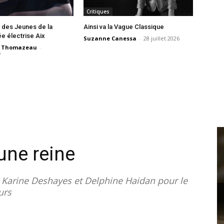
Critiques
 des Jeunes de la
Ainsi va la Vague Classique
e électrise Aix
Suzanne Canessa
-
28 juillet 2026
e Thomazeau
-
6