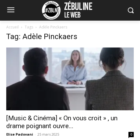
Accueil
Tags
Adèle Pinckaers
Tag: Adèle Pinckaers
[Music & Cinéma] « On vous croit » , un
drame poignant ouvre...
Elise Padovani
-
25 mars 2025
0