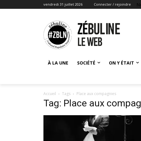
N
vendredi 31 juillet 2026
Connecter / rejoindre
À LA UNE
SOCIÉTÉ
ON Y ÉTAIT
Accueil
Tags
Place aux compagnies
Tag: Place aux compag