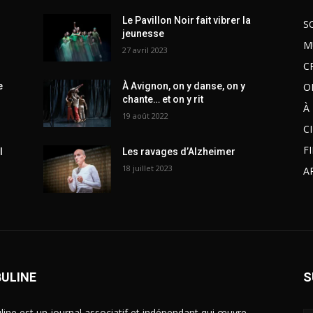
Le Pavillon Noir fait vibrer la
S
jeunesse
M
27 avril 2023
C
O
e
À Avignon, on y danse, on y
chante… et on y rit
À
19 août 2022
C
F
l
Les ravages d’Alzheimer
18 juillet 2023
A
BULINE
S
line est un journal associatif et indépendant qui œuvre