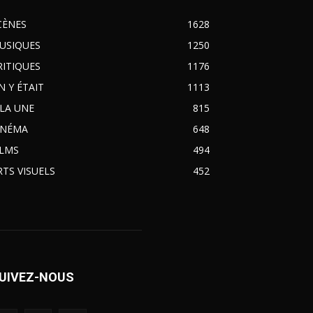
CÈNES
1628
USIQUES
1250
RITIQUES
1176
N Y ÉTAIT
1113
 LA UNE
815
INÉMA
648
ILMS
494
RTS VISUELS
452
UIVEZ-NOUS