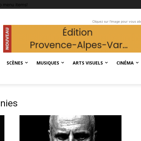
o menu items!
Cliquez sur l'image pour vous a
SCÈNES
MUSIQUES
ARTS VISUELS
CINÉMA
nies