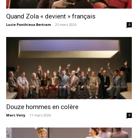
Quand Zola « devient » français
Lucie Ponthieux Bertram
-
25 mars 2026
0
Douze hommes en colère
Marc Voiry
-
11 mars 2026
0