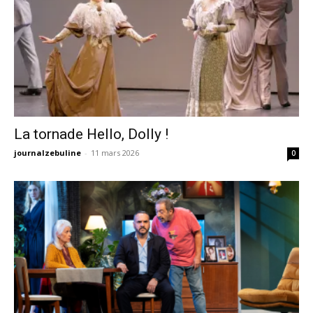
La tornade Hello, Dolly !
journalzebuline
-
11 mars 2026
0