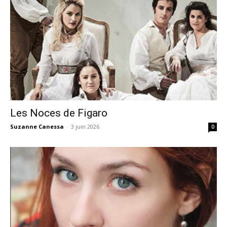
Les Noces de Figaro
Suzanne Canessa
-
3 juin 2026
0