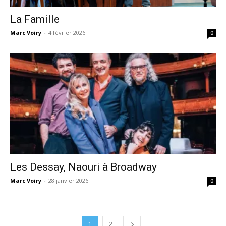
La Famille
Marc Voiry
-
4 février 2026
0
Les Dessay, Naouri à Broadway
Marc Voiry
-
28 janvier 2026
0
1
2