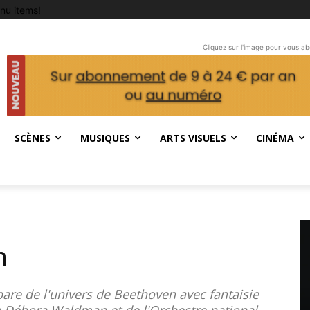
nu items!
Cliquez sur l'image pour vous a
SCÈNES
MUSIQUES
ARTS VISUELS
CINÉMA
n
pare de l'univers de Beethoven avec fantaisie
ffe Débora Waldman et de l'Orchestre national