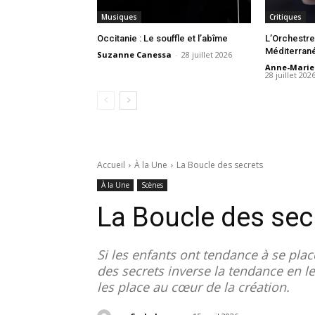
Musiques
Critiques
Occitanie : Le souffle et l’abîme
L’Orchestre
Méditerrané
Suzanne Canessa
-
28 juillet 2026
Anne-Mari
28 juillet 202