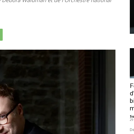
F
d
b
m
S
29
De