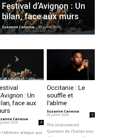
Festival d’Avignon : Un
bilan, face aux murs
Suzanne Canessa
-
29 juillet 2026
estival
Occitanie : Le
’Avignon : Un
souffle et
ilan, face aux
l’abîme
urs
Suzanne Canessa
-
28 juillet 2026
0
uzanne Canessa
-
 juillet 2026
0
The Unanswered
Question de Charles Ives
 l’Athènes antique aux