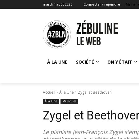
No me
mardi 4 août 2026
Connecter / rejoindre
À LA UNE
SOCIÉTÉ
ON Y ÉTAIT
Accueil
À la Une
Zygel et Beethoven
À la Une
Musiques
Zygel et Beethove
Le pianiste Jean-François Zygel s'em
et intelligence, aux côtés de la che