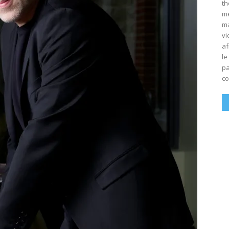
th
mé
ma
vi
af
le
pa
co