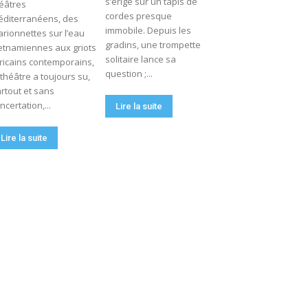
s’érige sur un tapis de
éâtres
cordes presque
diterranéens, des
immobile. Depuis les
rionnettes sur l’eau
gradins, une trompette
etnamiennes aux griots
solitaire lance sa
ricains contemporains,
question ;...
 théâtre a toujours su,
rtout et sans
ncertation,...
Lire la suite
Lire la suite