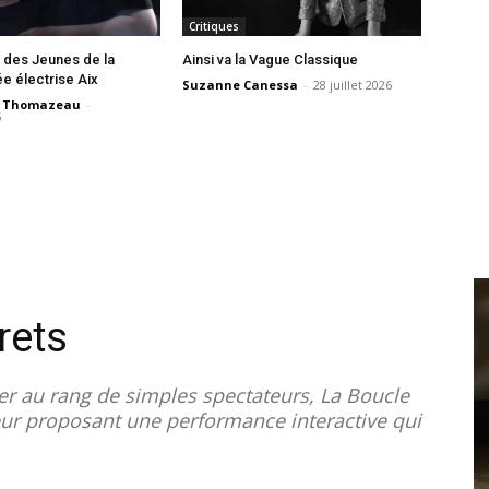
Critiques
 des Jeunes de la
Ainsi va la Vague Classique
e électrise Aix
Suzanne Canessa
-
28 juillet 2026
e Thomazeau
-
6