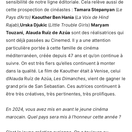
sensibilité de notre ligne éditoriale. Cela relève aussi de
cette prospection de cinéastes :
Tamara Stepanyan
(
Le
Pays d’Arto)
Kaouther Ben Hania
(
La Voix de Hind
Rajab
),
Urska Djukic
(
Little Trouble Girls
)
Maryam
Touzani,
Alauda Ruíz de
Azúa
sont des réalisatrices qui
sont déjà passées au Cinemed. Il y a une attention
particulière portée à cette famille de cinéma
méditerranéen, créée depuis 47 ans et qu’on continue à
suivre. On est très fiers qu’elles continuent à monter
dans la qualité. Le film de Kaouther était à Venise, celui
d’Alauda Ruíz de Azúa,
Les Dimanches
, vient de gagner le
grand prix de San Sebastian. Ces autrices continuent à
être très créatives, très pertinentes, très prolifiques.
En 2024, vous avez mis en avant le jeune cinéma
marocain. Quel pays sera mis à l’honneur cette année ?