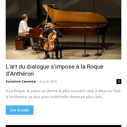
L’art du dialogue s’impose à la Roque
d’Anthéron
Suzanne Canessa
-
4 août 2026
0
À La Roque, le piano se donne le plus souvent seul, à deux ou face
à l’orchestre. Le duo avec violoncelle demeure plus rare,...
Lire la suite