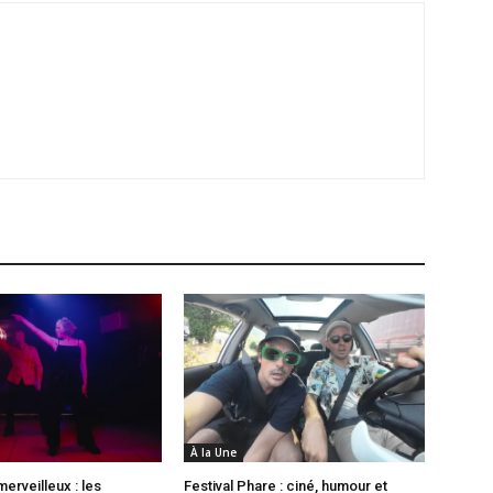
À la Une
erveilleux : les
Festival Phare : ciné, humour et