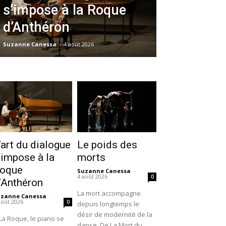
s’impose à la Roque
d’Anthéron
Suzanne Canessa
-
4 août 2026
’art du dialogue
Le poids des
’impose à la
morts
oque
Suzanne Canessa
-
4 août 2026
0
’Anthéron
La mort accompagne
uzanne Canessa
-
août 2026
0
depuis longtemps le
désir de modernité de la
La Roque, le piano se
danse. De La Mort du