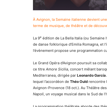
À Avignon, la Semaine italienne devient un
terme de musique, de théâtre et de découv
e
La 9
édition de La Bella Italia (ou Semaine
de danse folklorique d’Emilia Romagna, et l
l’évènement propose une programmation cult
Le Grand Opéra d’Avignon poursuit sa collabor
ce titre
Amore Sicilia
, concert mêlant baroq
Mediterranea, dirigée par
Leonardo Garc
ía
lequel l’accordéon de
Théo Ould
rencontre 
Avignon-Provence (18 oct.). Au Théâtre des
Napoli
, un voyage musical dans le Sud de l’
La programmation théâtrale aborde des thème