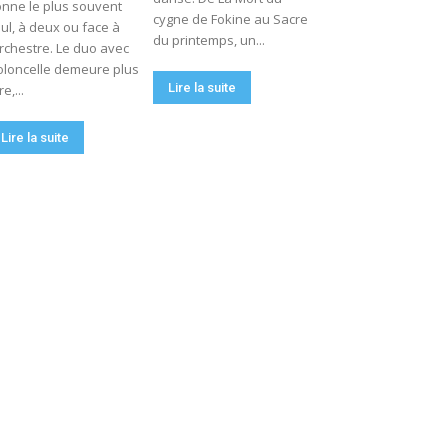
nne le plus souvent
cygne de Fokine au Sacre
ul, à deux ou face à
du printemps, un...
orchestre. Le duo avec
oloncelle demeure plus
Lire la suite
re,...
Lire la suite