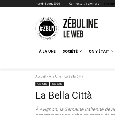
No me
mardi 4 août 2026
Connecter / rejoindre
À LA UNE
SOCIÉTÉ
ON Y ÉTAIT
Accueil
À la Une
La Bella Città
À la Une
Escapade
La Bella Città
À Avignon, la Semaine italienne devi
programmation riche en terme de mu