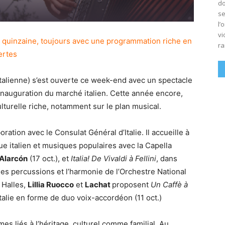
do
se
l’
vi
e quinzaine, toujours avec une programmation riche en
ra
ertes
 Italienne) s’est ouverte ce week-end avec un spectacle
’inauguration du marché italien. Cette année encore,
urelle riche, notamment sur le plan musical.
ation avec le Consulat Général d’Italie. Il accueille à
ue italien et musiques populaires avec la Capella
 Alarc
ó
n
(17 oct.), et
Italia! De Vivaldi à Fellini
, dans
les percussions et l’harmonie de l’Orchestre National
 Halles,
Lillia Ruocco
et
Lachat
proposent
Un Caffè à
Italie en forme de duo voix-accordéon (11 oct.)
s liés à l’héritage, culturel comme familial. Au