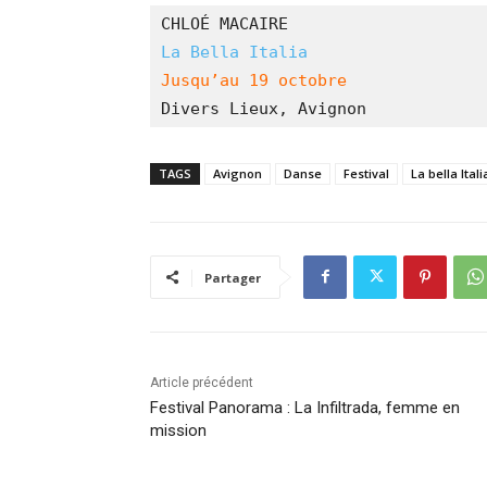
CHLOÉ MACAIRE 
La Bella Italia 
Jusqu’au 19 octobre 
Divers Lieux, Avignon 
TAGS
Avignon
Danse
Festival
La bella Itali
Partager
Article précédent
Festival Panorama : La Infiltrada, femme en
mission