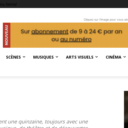
nu items!
Cliquez sur l'image pour vous a
SCÈNES
MUSIQUES
ARTS VISUELS
CINÉMA
ent une quinzaine, toujours avec une
sique, de théâtre et de découvertes