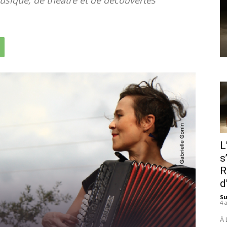
L
s
R
d
S
4 
À 