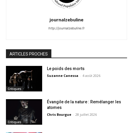
journalzebuline
http://journalzebuline.fr
ARTICLES PROCHES
Le poids des morts
Suzanne Canessa
-
4 août 2026
Critiques
Évangile de la nature : Remélanger les
atomes
Chris Bourgue
-
28 juillet 2026
Critiques