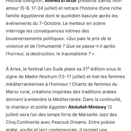
Festival d’Avignon,
Ahmed El Attar
présente
Salma, mon
amour
(5-8, 17-24 juillet) et retrace l’histoire d’une riche
famille égyptienne dont le quotidien bascule après les
événements du 7-Octobre. Le metteur en scène
interroge les conséquences intimes des
bouleversements politiques. «
Qui paie le prix de la
violence et de l’inhumanité ? Que se passe-t-il après
l’horreur, la destruction, le traumatisme ?
»
e
À Arles, le festival Les Suds place sa 31
édition sous le
signe de
Madre Nostrum
(13-17 juillet) et met les femmes
méditerranéennes à l’honneur ! Chants de femmes du
Maroc rural, créations inspirées des traditions arabes
donnent à entendre la Méditerranée. Dans la continuité,
le chanteur et poète égyptien
Abdullah Miniawy
(3
juillet) sera l’un des temps forts de Marseille Jazz des
Cinq Continents avec
Peacock Dreams
. Entre poésie
arabe, soufie et jazz contemporain, il promet une