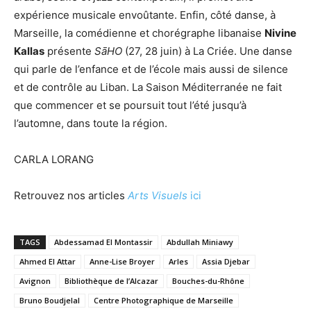
expérience musicale envoûtante. Enfin, côté danse, à
Marseille, la comédienne et chorégraphe libanaise
Nivine
Kallas
présente
SāHO
(27, 28 juin) à La Criée. Une danse
qui parle de l’enfance et de l’école mais aussi de silence
et de contrôle au Liban. La Saison Méditerranée ne fait
que commencer et se poursuit tout l’été jusqu’à
l’automne, dans toute la région.
CARLA LORANG
Retrouvez nos articles
Arts Visuels
ici
TAGS
Abdessamad El Montassir
Abdullah Miniawy
Ahmed El Attar
Anne-Lise Broyer
Arles
Assia Djebar
Avignon
Bibliothèque de l’Alcazar
Bouches-du-Rhône
Bruno Boudjelal
Centre Photographique de Marseille