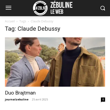
Accueil
Tags
Claude Debussy
Tag: Claude Debussy
Duo Brajtman
journalzebuline
-
25 avril 2025
0