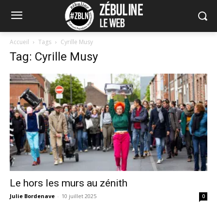
Accueil
Tags
Cyrille Musy
Tag: Cyrille Musy
Le hors les murs au zénith
Julie Bordenave
-
10 juillet 2025
0