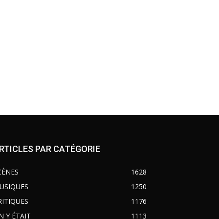
RTICLES PAR CATÉGORIE
CÈNES
1628
USIQUES
1250
RITIQUES
1176
N Y ÉTAIT
1113