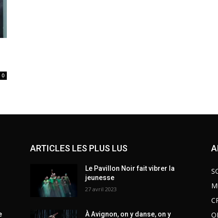
0
ARTICLES LES PLUS LUS
A
Le Pavillon Noir fait vibrer la
S
jeunesse
M
27 avril 2023
C
O
e
À Avignon, on y danse, on y