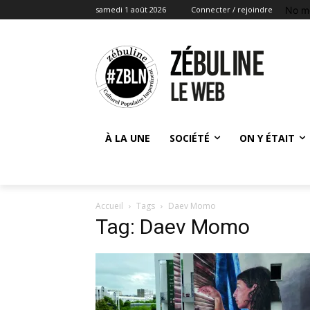
No m
samedi 1 août 2026
Connecter / rejoindre
À LA UNE
SOCIÉTÉ
ON Y ÉTAIT
Accueil
Tags
Daev Momo
Tag: Daev Momo