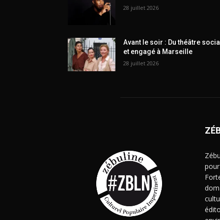
28 juillet 2026
Avant le soir : Du théâtre socia
et engagé à Marseille
28 juillet 2026
ZÉ
Zébu
pour
Fort
doma
cult
édito