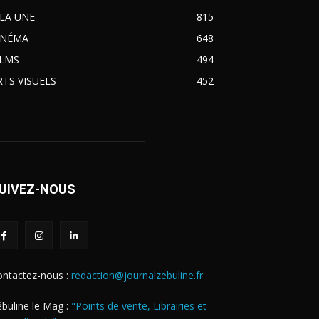
 LA UNE
815
INÉMA
648
ILMS
494
RTS VISUELS
452
UIVEZ-NOUS
ontactez-nous :
redaction@journalzebuline.fr
buline le Mag :
"Points de vente, Librairies et