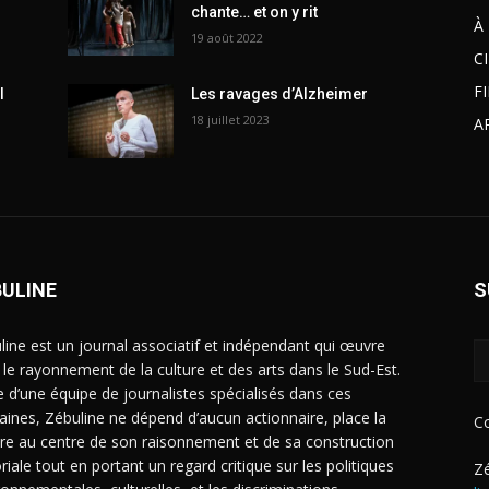
chante… et on y rit
À
19 août 2022
C
F
l
Les ravages d’Alzheimer
18 juillet 2023
A
BULINE
S
line est un journal associatif et indépendant qui œuvre
 le rayonnement de la culture et des arts dans le Sud-Est.
e d’une équipe de journalistes spécialisés dans ces
ines, Zébuline ne dépend d’aucun actionnaire, place la
C
ure au centre de son raisonnement et de sa construction
riale tout en portant un regard critique sur les politiques
Zé