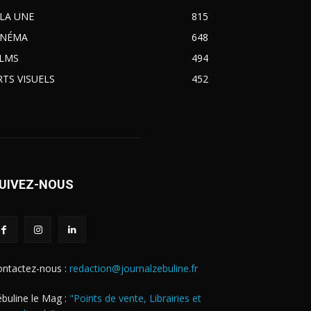
 LA UNE
815
INÉMA
648
ILMS
494
RTS VISUELS
452
UIVEZ-NOUS
ontactez-nous :
redaction@journalzebuline.fr
buline le Mag :
"Points de vente, Librairies et