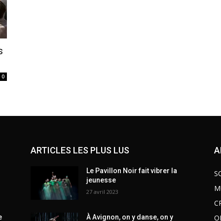
s
0
ARTICLES LES PLUS LUS
A
Le Pavillon Noir fait vibrer la
S
jeunesse
M
27 avril 2023
C
O
e
À Avignon, on y danse, on y