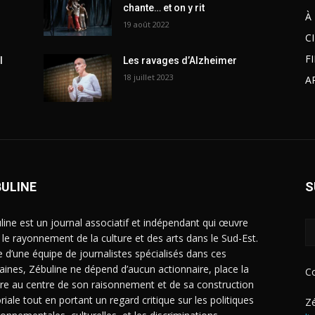
chante… et on y rit
À
19 août 2022
C
F
l
Les ravages d’Alzheimer
18 juillet 2023
A
BULINE
S
line est un journal associatif et indépendant qui œuvre
 le rayonnement de la culture et des arts dans le Sud-Est.
e d’une équipe de journalistes spécialisés dans ces
ines, Zébuline ne dépend d’aucun actionnaire, place la
C
ure au centre de son raisonnement et de sa construction
riale tout en portant un regard critique sur les politiques
Zé