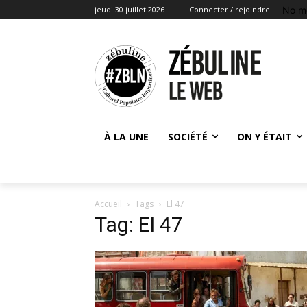
No m
jeudi 30 juillet 2026
Connecter / rejoindre
À LA UNE
SOCIÉTÉ
ON Y ÉTAIT
Accueil
Tags
El 47
Tag: El 47