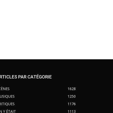
RTICLES PAR CATÉGORIE
CÈNES
1628
USIQUES
1250
RITIQUES
1176
N Y ÉTAIT
1113