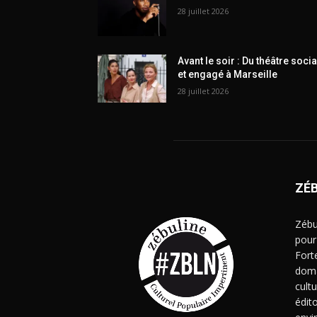
28 juillet 2026
Avant le soir : Du théâtre socia
et engagé à Marseille
28 juillet 2026
ZÉ
Zébu
pour
Fort
doma
cult
édito