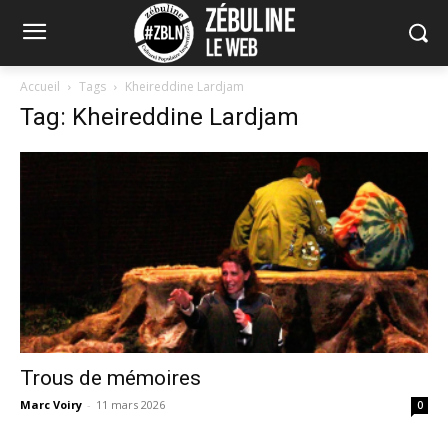
Accueil
Tags
Kheireddine Lardjam
Tag: Kheireddine Lardjam
Trous de mémoires
Marc Voiry
-
11 mars 2026
0