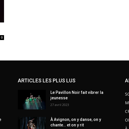
0
ARTICLES LES PLUS LUS
A
Le Pavillon Noir fait vibrer la
S
jeunesse
M
27 avril 2023
C
O
e
À Avignon, on y danse, on y
chante… et on y rit
À