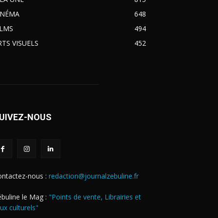
INÉMA
648
ILMS
494
RTS VISUELS
452
UIVEZ-NOUS
ontactez-nous :
redaction@journalzebuline.fr
buline le Mag :
"Points de vente, Librairies et
eux culturels"