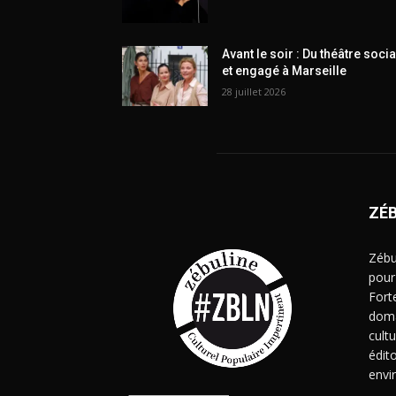
Avant le soir : Du théâtre socia
et engagé à Marseille
28 juillet 2026
ZÉ
Zébu
pour
Fort
doma
cult
édito
envi