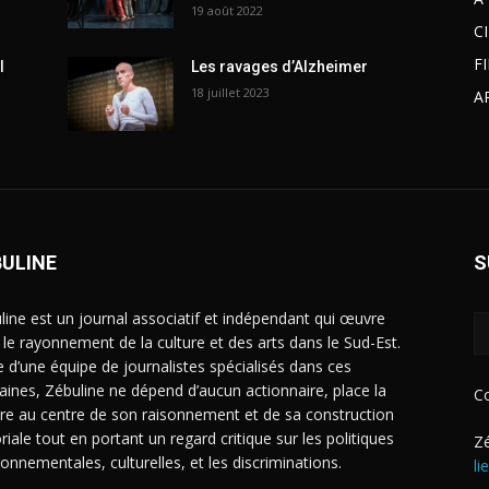
19 août 2022
C
F
l
Les ravages d’Alzheimer
18 juillet 2023
A
BULINE
S
line est un journal associatif et indépendant qui œuvre
 le rayonnement de la culture et des arts dans le Sud-Est.
e d’une équipe de journalistes spécialisés dans ces
ines, Zébuline ne dépend d’aucun actionnaire, place la
C
ure au centre de son raisonnement et de sa construction
riale tout en portant un regard critique sur les politiques
Zé
ronnementales, culturelles, et les discriminations.
li