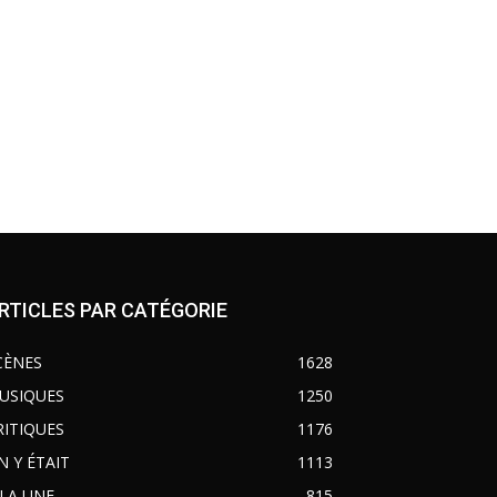
RTICLES PAR CATÉGORIE
CÈNES
1628
USIQUES
1250
RITIQUES
1176
N Y ÉTAIT
1113
 LA UNE
815