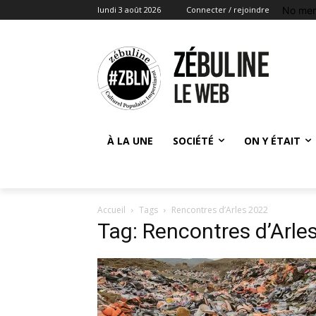
No men
lundi 3 août 2026
Connecter / rejoindre
À LA UNE
SOCIÉTÉ
ON Y ÉTAIT
Accueil
Tags
Rencontres d’Arles 2022
Tag: Rencontres d’Arle