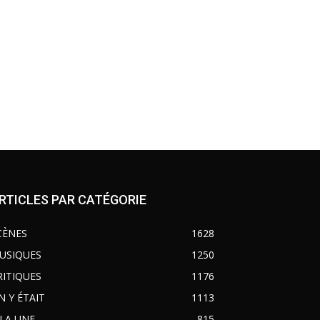
RTICLES PAR CATÉGORIE
CÈNES
1628
USIQUES
1250
RITIQUES
1176
N Y ÉTAIT
1113
 LA UNE
815