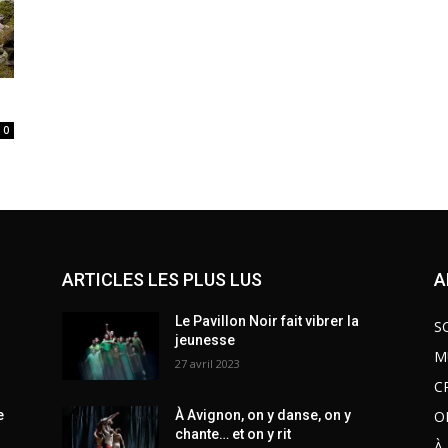
0
ARTICLES LES PLUS LUS
A
Le Pavillon Noir fait vibrer la
S
jeunesse
M
27 avril 2023
C
O
e
À Avignon, on y danse, on y
chante… et on y rit
À