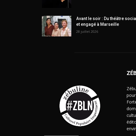
Avant le soir : Du théâtre socia
et engagé à Marseille
28 juillet 2026
ZÉ
Zébu
pour
Fort
doma
cult
édito
envi