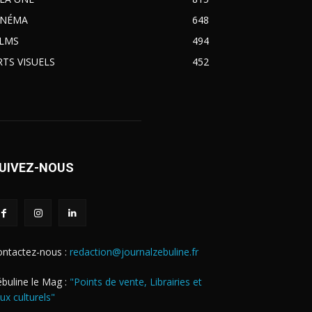
INÉMA
648
ILMS
494
RTS VISUELS
452
UIVEZ-NOUS
ontactez-nous :
redaction@journalzebuline.fr
buline le Mag :
"Points de vente, Librairies et
eux culturels"