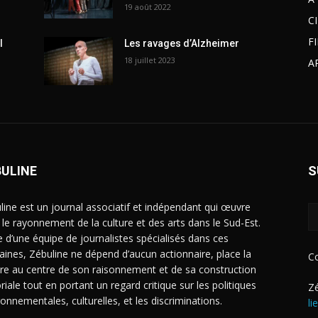
19 août 2022
C
F
l
Les ravages d’Alzheimer
18 juillet 2023
A
BULINE
S
line est un journal associatif et indépendant qui œuvre
 le rayonnement de la culture et des arts dans le Sud-Est.
e d’une équipe de journalistes spécialisés dans ces
ines, Zébuline ne dépend d’aucun actionnaire, place la
C
ure au centre de son raisonnement et de sa construction
riale tout en portant un regard critique sur les politiques
Zé
ronnementales, culturelles, et les discriminations.
li