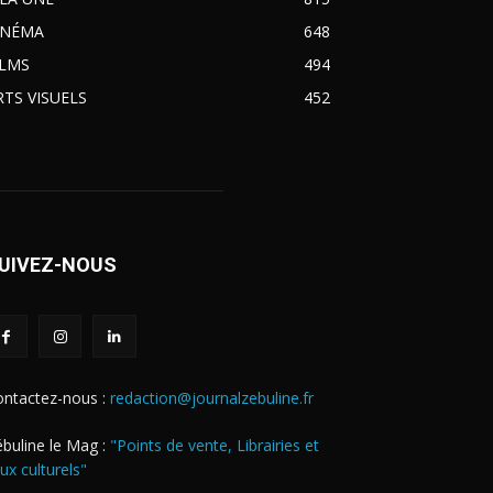
INÉMA
648
ILMS
494
RTS VISUELS
452
UIVEZ-NOUS
ontactez-nous :
redaction@journalzebuline.fr
buline le Mag :
"Points de vente, Librairies et
eux culturels"