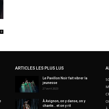
0
ARTICLES LES PLUS LUS
A
Le Pavillon Noir fait vibrer la
S
jeunesse
M
27 avril 2023
C
O
e
À Avignon, on y danse, on y
chante… et on y rit
À