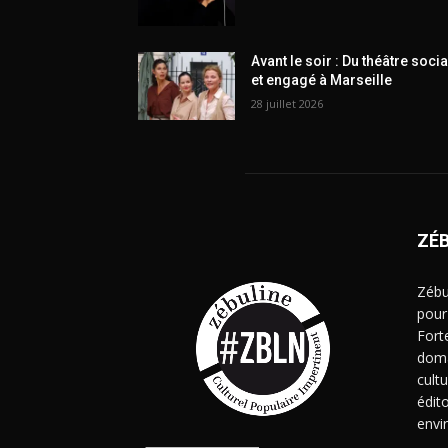
Avant le soir : Du théâtre socia
et engagé à Marseille
28 juillet 2026
ZÉ
Zébu
pour
Fort
doma
cult
édito
envi