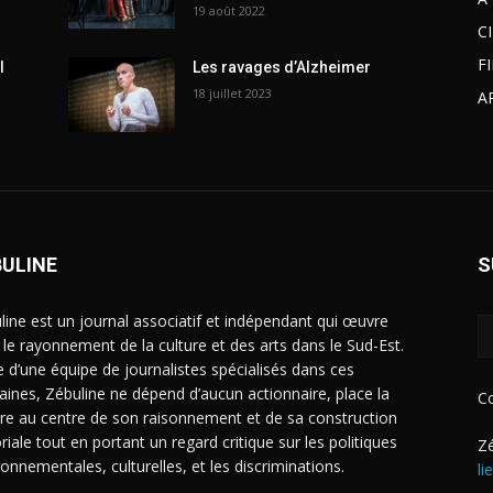
19 août 2022
C
F
l
Les ravages d’Alzheimer
18 juillet 2023
A
BULINE
S
line est un journal associatif et indépendant qui œuvre
 le rayonnement de la culture et des arts dans le Sud-Est.
e d’une équipe de journalistes spécialisés dans ces
ines, Zébuline ne dépend d’aucun actionnaire, place la
C
ure au centre de son raisonnement et de sa construction
riale tout en portant un regard critique sur les politiques
Zé
ronnementales, culturelles, et les discriminations.
li