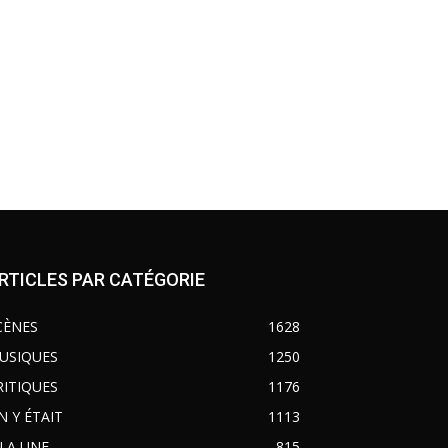
RTICLES PAR CATÉGORIE
CÈNES
1628
USIQUES
1250
RITIQUES
1176
N Y ÉTAIT
1113
 LA UNE
815