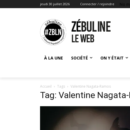
No m
jeudi 30 juillet 2026
Connecter / rejoindre
À LA UNE
SOCIÉTÉ
ON Y ÉTAIT
Accueil
Tags
Valentine Nagata-Ramos
Tag: Valentine Nagat