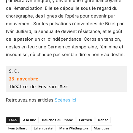
par Mara Whittington, y devient une figure flamboyante
de l’émancipation. Elle se dépouille sous le regard du
chorégraphe, des lignes de l’opéra pour devenir pur
mouvement. Sur les pulsations réinventées de Bizet par
Iván Julliard, la sensualité devient résistance, et le goût
de la passion un cri d’indépendance. Corps en tension,
gestes en feu : une Carmen contemporaine, féminine et
insoumise, où chaque pas semble dire « non » au destin.
S.C.
23 novembre
Théâtre de Fos-sur-Mer
Retrouvez nos articles
Scènes ici
TAGS
A la une
Bouches-du-Rhône
Carmen
Danse
Ivan Julliard
Julien Lestel
Mara Whittington
Musiques