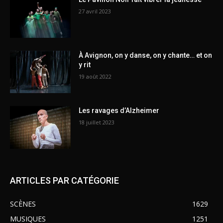
27 avril 2023
À Avignon, on y danse, on y chante… et on
y rit
19 août 2022
Les ravages d’Alzheimer
18 juillet 2023
ARTICLES PAR CATÉGORIE
SCÈNES
1629
MUSIQUES
1251