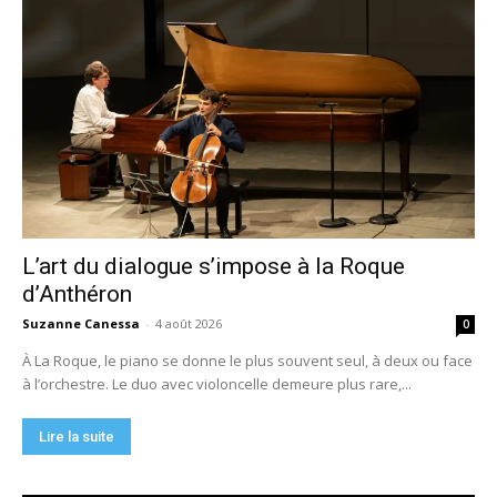
L’art du dialogue s’impose à la Roque
d’Anthéron
Suzanne Canessa
-
4 août 2026
0
À La Roque, le piano se donne le plus souvent seul, à deux ou face
à l’orchestre. Le duo avec violoncelle demeure plus rare,...
Lire la suite