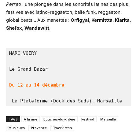
Perreo
: une plongée dans les sonorités latines des plus
festives avec latino-reggaeton, baile funk, reggaeton,
global beats… Aux manettes :
Orfigyal
,
Kermittta
,
Klarita
,
Shefox
,
Wandawitt
.
MARC VOIRY
Le Grand Bazar
Du 12 au 14 décembre
 La Plateforme (Dock des Suds), Marseille
TAGS
A la une
Bouches-du-Rhône
Festival
Marseille
Musiques
Provence
Twerkistan