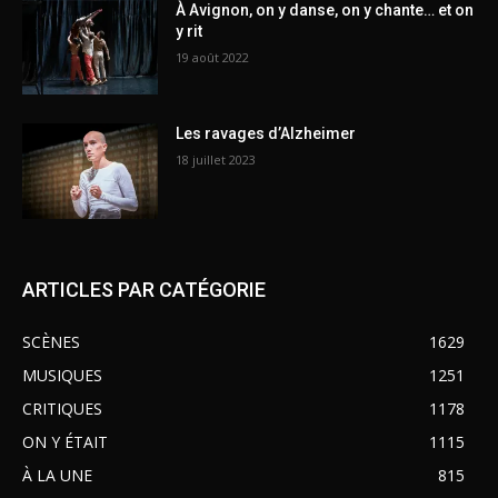
À Avignon, on y danse, on y chante… et on
y rit
19 août 2022
Les ravages d’Alzheimer
18 juillet 2023
ARTICLES PAR CATÉGORIE
SCÈNES
1629
MUSIQUES
1251
CRITIQUES
1178
ON Y ÉTAIT
1115
À LA UNE
815