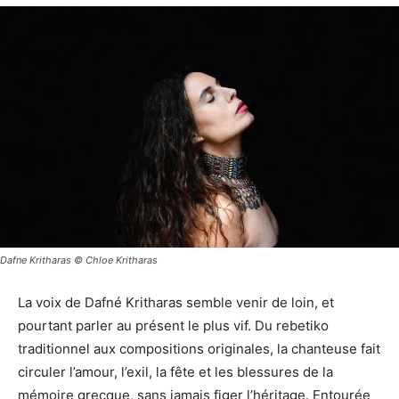
Dafne Kritharas © Chloe Kritharas
La voix de Dafné Kritharas semble venir de loin, et
pourtant parler au présent le plus vif. Du rebetiko
traditionnel aux compositions originales, la chanteuse fait
circuler l’amour, l’exil, la fête et les blessures de la
mémoire grecque, sans jamais figer l’héritage. Entourée