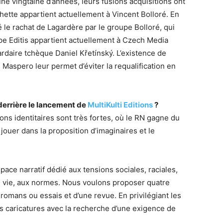
une vingtaine d’années, leurs fusions acquisitions ont
ette appartient actuellement à Vincent Bolloré. En
le rachat de Lagardère par le groupe Bolloré, qui
pe Editis appartient actuellement à Czech Media
iardaire tchèque Daniel Křetínský. L’existence de
aspero leur permet d’éviter la requalification en
 derrière le lancement de
MultiKulti Editions
?
ns identitaires sont très fortes, où le RN gagne du
à jouer dans la proposition d’imaginaires et le
ace narratif dédié aux tensions sociales, raciales,
e vie, aux normes. Nous voulons proposer quatre
romans ou essais et d’une revue. En privilégiant les
s caricatures avec la recherche d’une exigence de