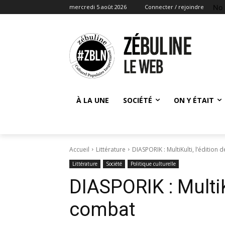
No 
mercredi 5 août 2026
Connecter / rejoindre
À LA UNE
SOCIÉTÉ
ON Y ÉTAIT
Accueil
Littérature
DIASPORIK : MultiKulti, l’édition
Littérature
Société
Politique culturelle
DIASPORIK : MultiKu
combat