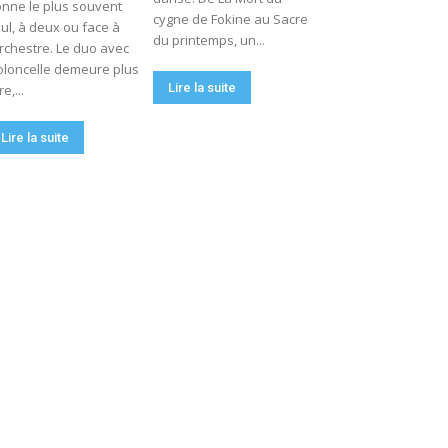
nne le plus souvent
cygne de Fokine au Sacre
ul, à deux ou face à
du printemps, un...
orchestre. Le duo avec
oloncelle demeure plus
Lire la suite
re,...
Lire la suite