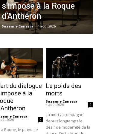
s’impose à la Roque
d’Anthéron
Suzanne Canessa
-
4 août 2026
’art du dialogue
Le poids des
’impose à la
morts
oque
Suzanne Canessa
-
4 août 2026
0
’Anthéron
La mort accompagne
uzanne Canessa
-
août 2026
0
depuis longtemps le
désir de modernité de la
La Roque, le piano se
danse. De La Mort du