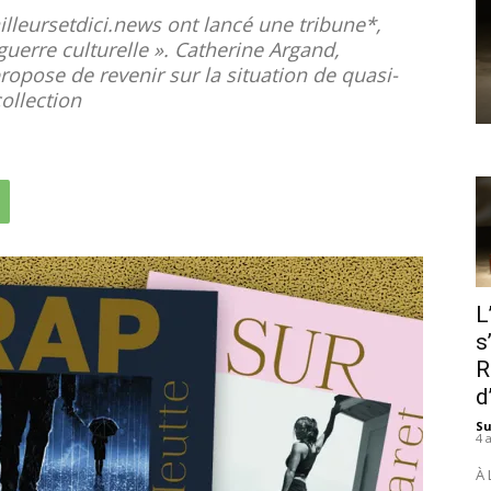
ailleursetdici.news ont lancé une tribune*,
guerre culturelle ». Catherine Argand,
propose de revenir sur la situation de quasi-
collection
L
s
R
d
S
4 
À 