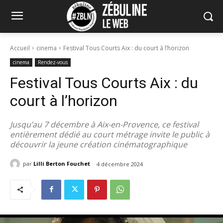
Accueil
cinema
Festival Tous Courts Aix : du court à l’horizon
cinema
Rendez-vous
Festival Tous Courts Aix : du
court à l’horizon
Jusqu’au 7 décembre à Aix-en-Provence, ce festival
entièrement dédié au court métrage invite le public à
découvrir la jeune création cinématographique
par
Lilli Berton Fouchet
4 décembre 2024