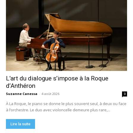
L’art du dialogue s’impose à la Roque
d’Anthéron
Suzanne Canessa
-
4 août 2026
0
À La Roque, le piano se donne le plus souvent seul, à deux ou face
à l’orchestre. Le duo avec violoncelle demeure plus rare,...
Lire la suite