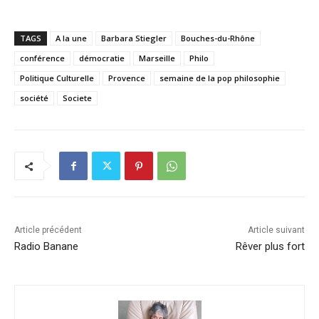
TAGS
A la une
Barbara Stiegler
Bouches-du-Rhône
conférence
démocratie
Marseille
Philo
Politique Culturelle
Provence
semaine de la pop philosophie
société
Societe
Article précédent
Article suivant
Radio Banane
Rêver plus fort