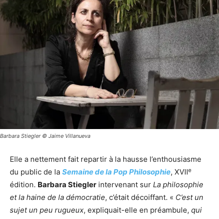
Barbara Stiegler © Jaime Villanueva
Elle a nettement fait repartir à la hausse l’enthousiasme
e
du public de la
Semaine de la Pop Philosophie
, XVII
édition.
Barbara Stiegler
intervenant sur
La philosophie
et la haine de la démocratie
, c’était décoiffant. «
C’est un
sujet un peu rugueux
, expliquait-elle en préambule,
qui