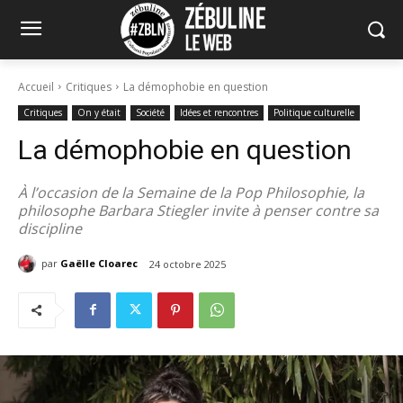
Accueil
Critiques
La démophobie en question
Critiques
On y était
Société
Idées et rencontres
Politique culturelle
La démophobie en question
À l’occasion de la Semaine de la Pop Philosophie, la
philosophe Barbara Stiegler invite à penser contre sa
discipline
par
Gaëlle Cloarec
24 octobre 2025