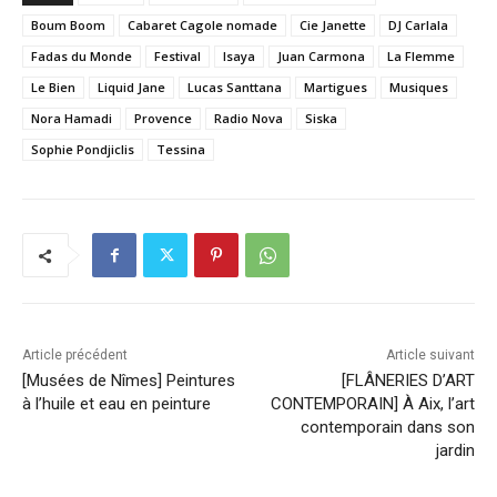
Boum Boom
Cabaret Cagole nomade
Cie Janette
DJ Carlala
Fadas du Monde
Festival
Isaya
Juan Carmona
La Flemme
Le Bien
Liquid Jane
Lucas Santtana
Martigues
Musiques
Nora Hamadi
Provence
Radio Nova
Siska
Sophie Pondjiclis
Tessina
Article précédent
Article suivant
[Musées de Nîmes] Peintures
[FLÂNERIES D’ART
à l’huile et eau en peinture
CONTEMPORAIN] À Aix, l’art
contemporain dans son
jardin