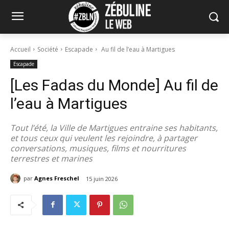
Accueil
Société
Escapade
Au fil de l’eau à Martigues
Escapade
[Les Fadas du Monde] Au fil de
l’eau à Martigues
Tout l’été, la Ville de Martigues entraine ses habitants,
et tous ceux qui veulent les rejoindre, à partager
conversations, musiques, films et nourritures
terrestres et marines
par
Agnes Freschel
15 juin 2026