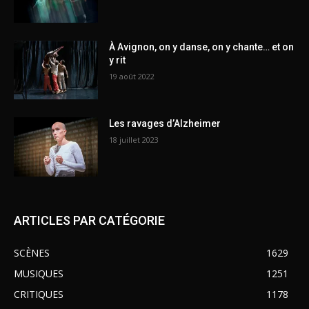
À Avignon, on y danse, on y chante… et on
y rit
19 août 2022
Les ravages d’Alzheimer
18 juillet 2023
ARTICLES PAR CATÉGORIE
SCÈNES
1629
MUSIQUES
1251
CRITIQUES
1178