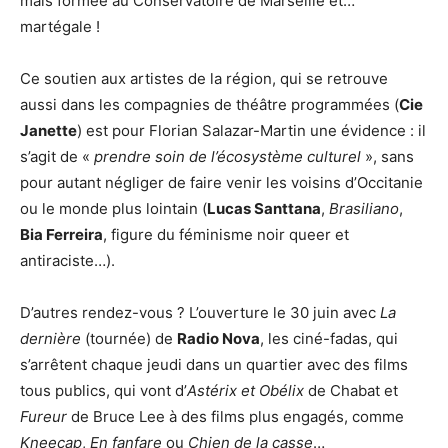
mais formée au Conservatoire de Marseille et…
martégale !
Ce soutien aux artistes de la région, qui se retrouve
aussi dans les compagnies de théâtre programmées (
Cie
Janette
) est pour Florian Salazar-Martin une évidence : il
s’agit de «
prendre soin de l’écosystème culturel
», sans
pour autant négliger de faire venir les voisins d’Occitanie
ou le monde plus lointain (
Lucas Santtana
,
Brasiliano
,
Bia Ferreira
, figure du féminisme noir queer et
antiraciste…).
D’autres rendez-vous ? L’ouverture le 30 juin avec
La
dernière
(tournée) de
Radio Nova
, les ciné-fadas, qui
s’arrêtent chaque jeudi dans un quartier avec des films
tous publics, qui vont d’
Astérix et Obélix
de Chabat et
Fureur
de Bruce Lee à des films plus engagés, comme
Kneecap
,
En fanfare
ou
Chien de la casse
…