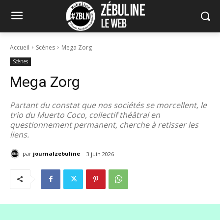
Accueil
Scènes
Mega Zorg
Scènes
Mega Zorg
Partant du constat que nos sociétés se morcellent, le
trio du Muerto Coco, collectif théâtral en
questionnement permanent, cherche à retisser les
liens.
par
journalzebuline
3 juin 2026