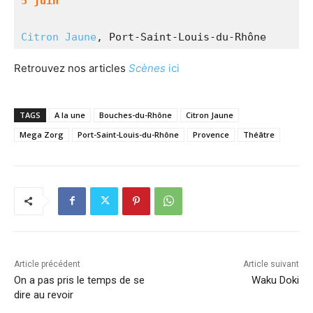
5 juin
Citron Jaune
, Port-Saint-Louis-du-Rhône
Retrouvez nos articles
Scènes
ici
TAGS
A la une
Bouches-du-Rhône
Citron Jaune
Mega Zorg
Port-Saint-Louis-du-Rhône
Provence
Théâtre
Article précédent
Article suivant
On a pas pris le temps de se
Waku Doki
dire au revoir