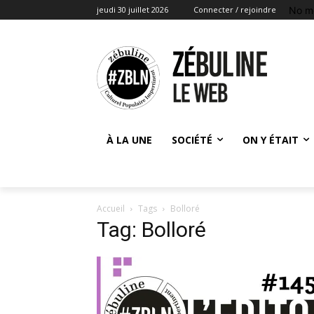
No m
jeudi 30 juillet 2026
Connecter / rejoindre
À LA UNE
SOCIÉTÉ
ON Y ÉTAIT
Accueil
Tags
Bolloré
Tag: Bolloré