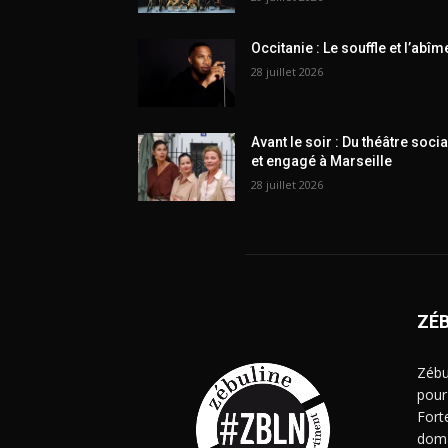
Occitanie : Le souffle et l’abîm
28 juillet 2026
Avant le soir : Du théâtre socia
et engagé à Marseille
28 juillet 2026
ZÉ
Zébu
pour
Fort
doma