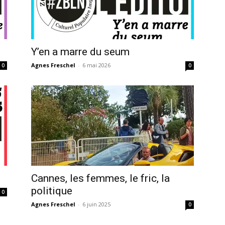
Y’en a marre du seum
Agnes Freschel
-
6 mai 2026
0
0
Cannes, les femmes, le fric, la
politique
0
Agnes Freschel
-
6 juin 2025
0