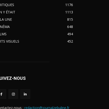
RITIQUES
1176
N Y ÉTAIT
1113
 LA UNE
815
INÉMA
648
ILMS
494
RTS VISUELS
452
UIVEZ-NOUS
ontactez-nous :
redaction@journalzebuline.fr