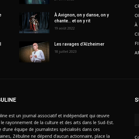
C
O
e
À Avignon, on y danse, on y
chante… et on y rit
À
19 août 2022
C
F
l
Les ravages d’Alzheimer
18 juillet 2023
A
BULINE
S
line est un journal associatif et indépendant qui œuvre
 le rayonnement de la culture et des arts dans le Sud-Est.
e d’une équipe de journalistes spécialisés dans ces
ines, Zébuline ne dépend d’aucun actionnaire, place la
C