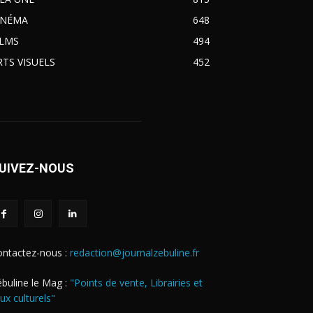
INÉMA
648
ILMS
494
RTS VISUELS
452
UIVEZ-NOUS
ontactez-nous :
redaction@journalzebuline.fr
buline le Mag :
"Points de vente, Librairies et
eux culturels"