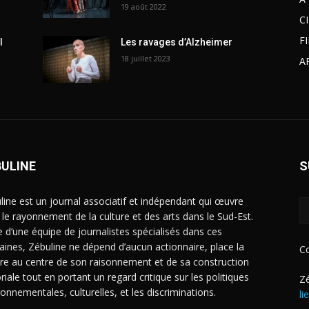
19 août 2022
C
F
l
Les ravages d’Alzheimer
18 juillet 2023
A
BULINE
S
line est un journal associatif et indépendant qui œuvre
 le rayonnement de la culture et des arts dans le Sud-Est.
e d’une équipe de journalistes spécialisés dans ces
ines, Zébuline ne dépend d’aucun actionnaire, place la
C
ure au centre de son raisonnement et de sa construction
riale tout en portant un regard critique sur les politiques
Zé
ronnementales, culturelles, et les discriminations.
li