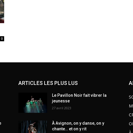
0
ARTICLES LES PLUS LUS
A
Le Pavillon Noir fait vibrer la
S
jeunesse
M
27 avril 2023
C
O
e
À Avignon, on y danse, on y
chante… et on y rit
À