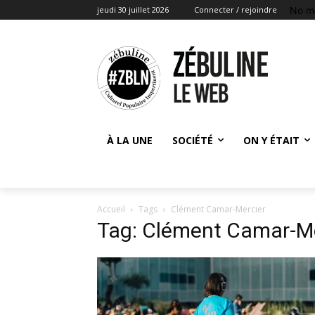
No m
jeudi 30 juillet 2026
Connecter / rejoindre
À LA UNE
SOCIÉTÉ
ON Y ÉTAIT
Accueil
Tags
Clément Camar-Mercier
Tag: Clément Camar-Me