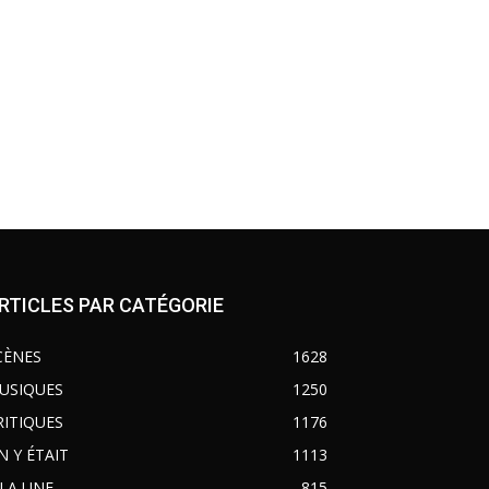
RTICLES PAR CATÉGORIE
CÈNES
1628
USIQUES
1250
RITIQUES
1176
N Y ÉTAIT
1113
 LA UNE
815