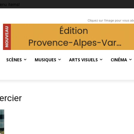
enu items!
Cliquez sur l'image pour vous a
SCÈNES
MUSIQUES
ARTS VISUELS
CINÉMA
rcier