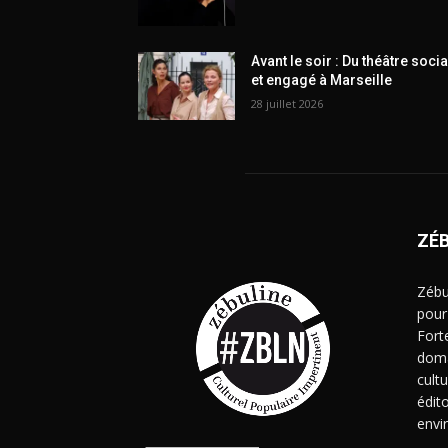
Avant le soir : Du théâtre socia
et engagé à Marseille
28 juillet 2026
ZÉ
Zébu
pour
Fort
doma
cult
édito
envi