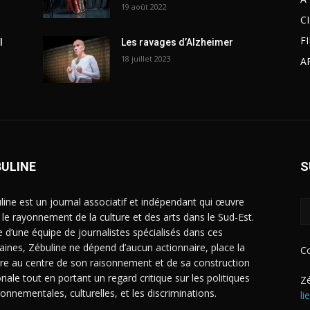
19 août 2022
C
F
l
Les ravages d’Alzheimer
18 juillet 2023
A
BULINE
S
line est un journal associatif et indépendant qui œuvre
 le rayonnement de la culture et des arts dans le Sud-Est.
e d’une équipe de journalistes spécialisés dans ces
ines, Zébuline ne dépend d’aucun actionnaire, place la
C
ure au centre de son raisonnement et de sa construction
riale tout en portant un regard critique sur les politiques
Zé
ronnementales, culturelles, et les discriminations.
li