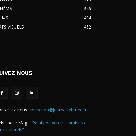
INÉMA
648
ILMS
494
RTS VISUELS
452
UIVEZ-NOUS
ontactez-nous :
redaction@journalzebuline.fr
buline le Mag :
"Points de vente, Librairies et
eux culturels"