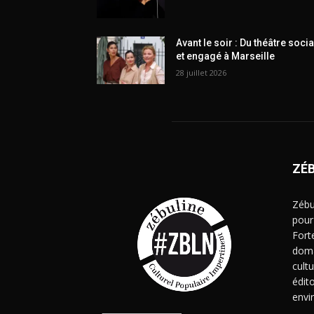
Avant le soir : Du théâtre socia
et engagé à Marseille
28 juillet 2026
ZÉ
Zébu
pour
Fort
doma
cult
édito
envi