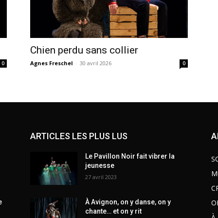
Chien perdu sans collier
Agnes Freschel
-
30 avril 2026
0
0
ARTICLES LES PLUS LUS
A
Le Pavillon Noir fait vibrer la
S
jeunesse
M
27 avril 2023
C
O
e
À Avignon, on y danse, on y
chante… et on y rit
À