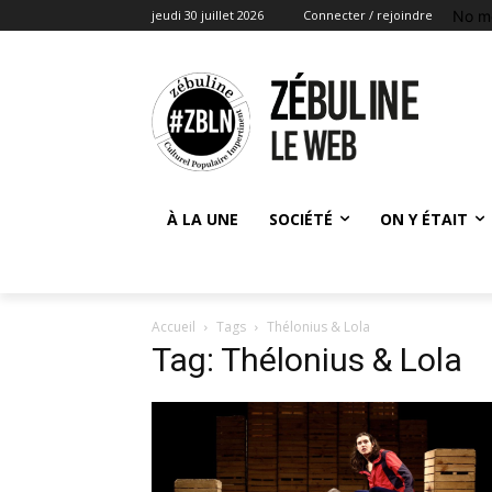
No m
jeudi 30 juillet 2026
Connecter / rejoindre
À LA UNE
SOCIÉTÉ
ON Y ÉTAIT
Accueil
Tags
Thélonius & Lola
Tag: Thélonius & Lola