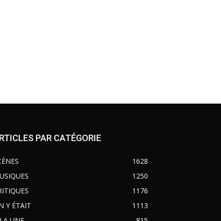
RTICLES PAR CATÉGORIE
CÈNES
1628
USIQUES
1250
RITIQUES
1176
N Y ÉTAIT
1113
 LA UNE
815