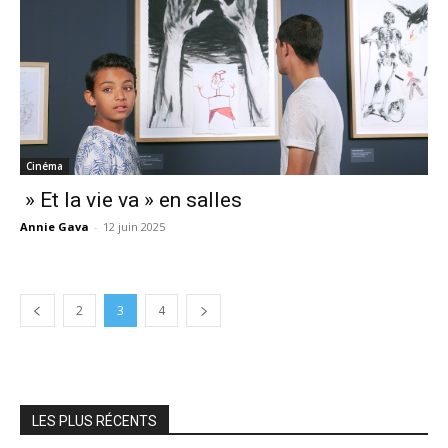
Cinéma
» Et la vie va » en salles
Annie Gava
-
12 juin 2025
2
3
4
LES PLUS RÉCENTS