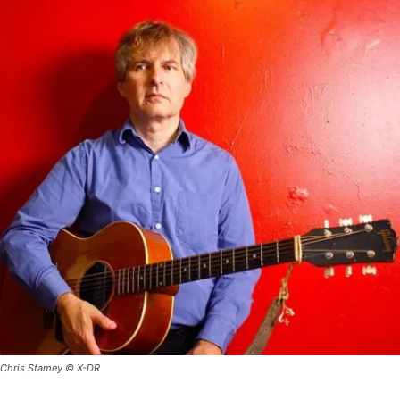
Chris Stamey © X-DR