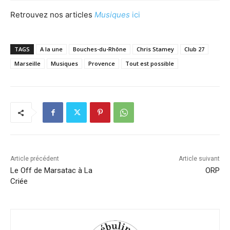
Retrouvez nos articles
Musiques
ici
TAGS
A la une
Bouches-du-Rhône
Chris Stamey
Club 27
Marseille
Musiques
Provence
Tout est possible
Article précédent
Article suivant
Le Off de Marsatac à La
ORP
Criée