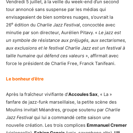
Vendredi 5 juillet, à la veille du week-end d’un second
tour annoncé sans suspense par les médias qui
envisageaient de bien sombres nuages, s’ouvrait la
e
26
édition du
Charlie Jazz Festival
, concoctée avec
minutie par son directeur, Aurélien Pitavy. «
Le jazz est
un symbole de résistance aux préjugés, aux sectarismes,
aux exclusions et le festival Charlie Jazz est un festival à
taille humaine qui défend ces valeurs
», affirmait avec
force le président de Charlie Free, Franck Tanifeani.
Le bonheur d’être
Après la fraîcheur vivifiante d’
Accoules Sax
, « La »
fanfare de jazz-funk marseillaise, la petite scène des
Moulins invitait Méandres, groupe soutenu par
Charlie
Jazz Festival
qui lui a commandé cette saison une
nouvelle création. Les trois complices
Emmanuel Cremer
(violoncelle),
Fabien Genais
(voix, saxophone alto),
Uli