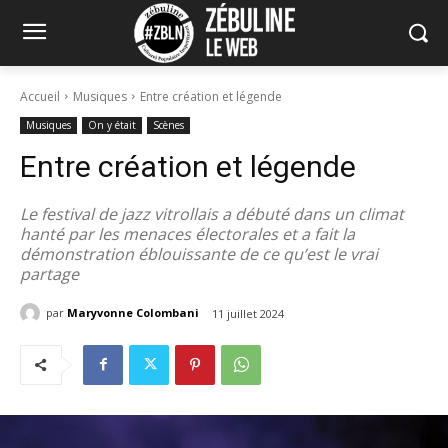
Accueil
Musiques
Entre création et légende
Musiques
On y était
Scènes
Entre création et légende
Le festival de jazz vitrollais a débuté dans un climat
hanté par les menaces électorales et a fait la
démonstration éblouissante de ce qu’est le vrai
partage
par
Maryvonne Colombani
11 juillet 2024