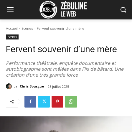
Accueil
Scènes
Fervent souvenir d’une mère
Scènes
Fervent souvenir d’une mère
Performance théâtrale, enquête documentaire et
autobiographie sont mêlées dans Fils de bâtard. Une
création d’une très grande force
par
Chris Bourgue
25 juillet 2025