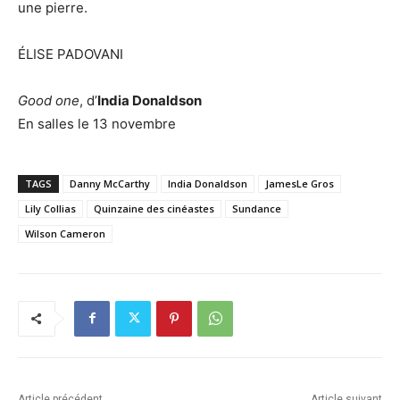
une pierre.
ÉLISE PADOVANI
Good one
, d’
India Donaldson
En salles le 13 novembre
TAGS
Danny McCarthy
India Donaldson
JamesLe Gros
Lily Collias
Quinzaine des cinéastes
Sundance
Wilson Cameron
Article précédent
Article suivant