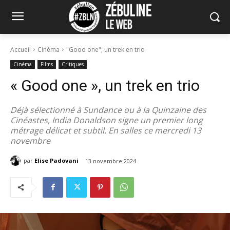
Accueil
Cinéma
"Good one", un trek en trio
Cinéma
Films
Critiques
« Good one », un trek en trio
Déjà sélectionné à Sundance ou à la Quinzaine des
Cinéastes, India Donaldson signe un premier long
métrage délicat et subtil. En salles ce mercredi 13
novembre
par
Elise Padovani
13 novembre 2024