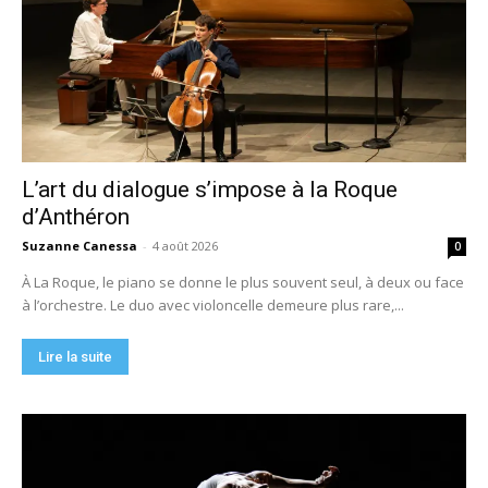
L’art du dialogue s’impose à la Roque
d’Anthéron
Suzanne Canessa
-
4 août 2026
0
À La Roque, le piano se donne le plus souvent seul, à deux ou face
à l’orchestre. Le duo avec violoncelle demeure plus rare,...
Lire la suite