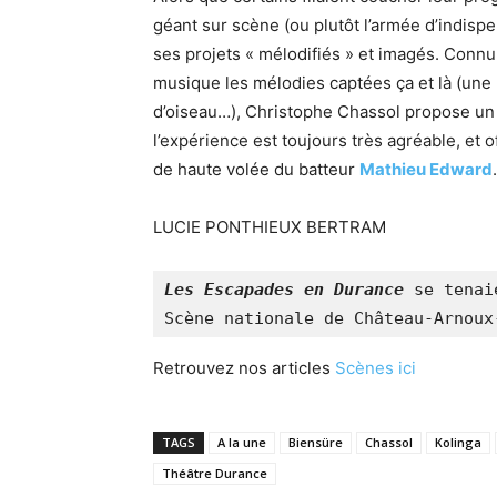
géant sur scène (ou plutôt l’armée d’indisp
ses projets « mélodifiés » et imagés. Connu,
musique les mélodies captées ça et là (une
d’oiseau…), Christophe Chassol propose un 
l’expérience est toujours très agréable, et 
de haute volée du batteur
Mathieu Edward
LUCIE PONTHIEUX BERTRAM
Les Escapades en Durance
 se tenai
Scène nationale de Château-Arnoux
Retrouvez nos articles
Scènes ici
TAGS
A la une
Biensüre
Chassol
Kolinga
Théâtre Durance