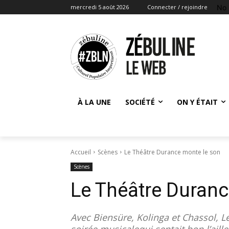
No 
mercredi 5 août 2026
Connecter / rejoindre
À LA UNE
SOCIÉTÉ
ON Y ÉTAIT
Accueil
Scènes
Le Théâtre Durance monte le son
Scènes
Le Théâtre Duran
Avec Biensüre, Kolinga et Chassol, L
soirée musicalequi sentait bon l’aill