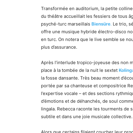
Transformée en auditorium, la petite colli
du théâtre accueillait les fessiers de tous âg
psyché-turc marseillais
Biensüre
.
Le trio, 
offre une musique hybride électro-disco nou
en turc. On notera que le live semble se n
plus d’assurance.
Après l’interlude tropico-joyeuse des non 
place à la tombée de la nuit le sextet
Koling
la fosse dansante. Très beau moment d’écout
portée par sa chanteuse et compositrice R
l’expertise vocale – et des sections rythmi
d’émotions et de déhanchés, de soul comme 
lingala. Rebecca raconte les tourments de 
subtile et dans une joie musicale collecti
Alors que certains filaient coucher leur pro