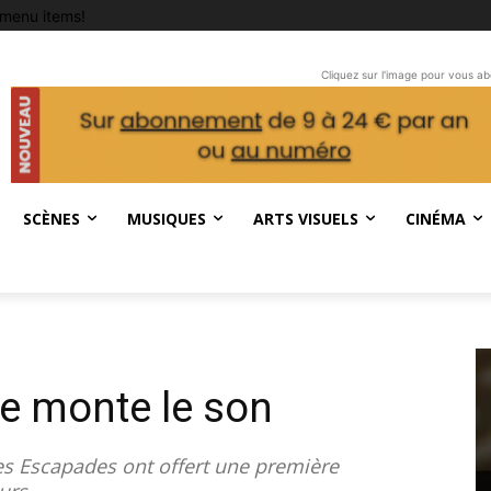
menu items!
Cliquez sur l'image pour vous a
SCÈNES
MUSIQUES
ARTS VISUELS
CINÉMA
ce monte le son
es Escapades ont offert une première
eurs