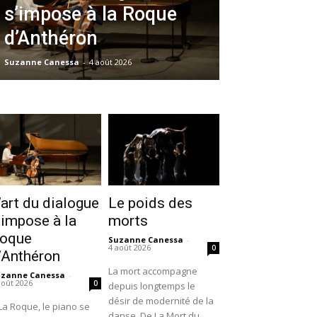
s’impose à la Roque
d’Anthéron
Suzanne Canessa
-
4 août 2026
’art du dialogue
Le poids des
’impose à la
morts
oque
Suzanne Canessa
-
4 août 2026
0
’Anthéron
La mort accompagne
uzanne Canessa
-
août 2026
0
depuis longtemps le
désir de modernité de la
La Roque, le piano se
danse. De La Mort du