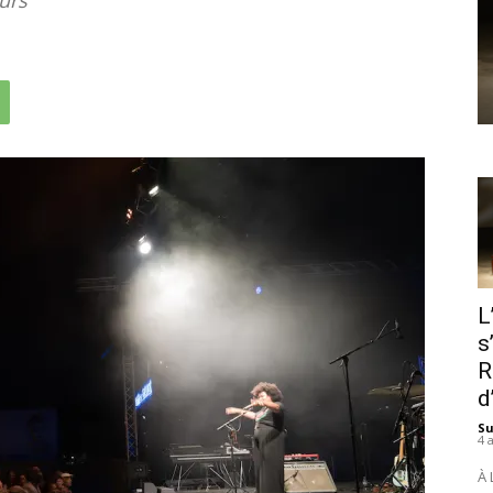
L
s
R
d
S
4 
À 