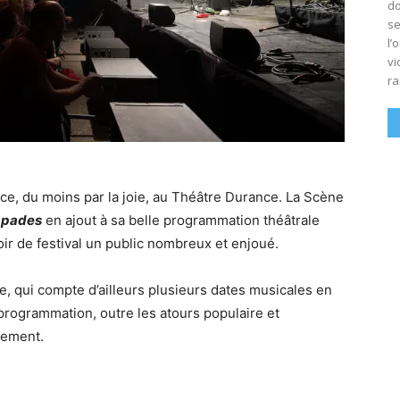
do
se
l’
vi
ra
nce, du moins par la joie, au Théâtre Durance. La Scène
apades
en ajout à sa belle programmation théâtrale
soir de festival un public nombreux et enjoué.
tre, qui compte d’ailleurs plusieurs dates musicales en
programmation, outre les atours populaire et
énement.