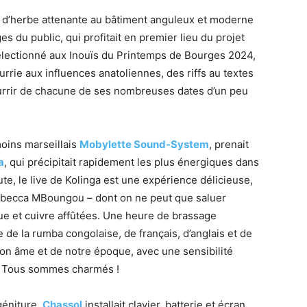
ne d’herbe attenante au bâtiment anguleux et moderne
es du public, qui profitait en premier lieu du projet
sélectionné aux Inouïs du Printemps de Bourges 2024,
rrie aux influences anatoliennes, des riffs au textes
ourrir de chacune de ses nombreuses dates d’un peu
moins marseillais
Mobylette Sound-System
, prenait
a
, qui précipitait rapidement les plus énergiques dans
e, le live de Kolinga est une expérience délicieuse,
ebecca MBoungou – dont on ne peut que saluer
que et cuivre affûtées. Une heure de brassage
de la rumba congolaise, de français, d’anglais et de
son âme et de notre époque, avec une sensibilité
ve. Tous sommes charmés !
géniture,
Chassol
installait clavier, batterie et écran