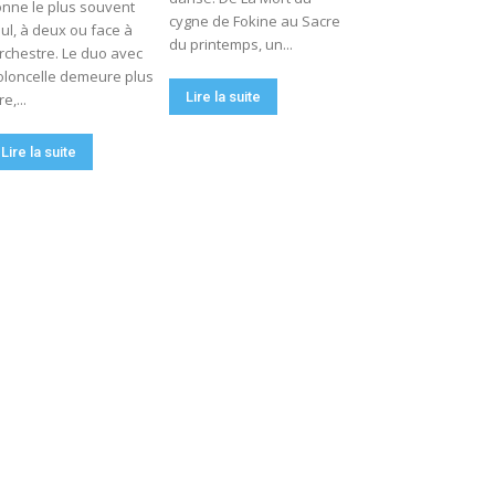
nne le plus souvent
cygne de Fokine au Sacre
ul, à deux ou face à
du printemps, un...
orchestre. Le duo avec
oloncelle demeure plus
Lire la suite
re,...
Lire la suite