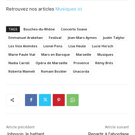
Retrouvez nos articles
Musiques ici
TAGS
Bouches-du-Rhône
Concerto Soave
Emmanuel Arakelian
Festival
Jean-Mars Aymes
Justin Talylor
Les Voix Animées
Lionel Pons
Lisa Heute
Lucie Horsch
Marie Paule Vial
Mars en Baroque
Marseille
Musiques
Nadia Caristi
Opéra de Marseille
Provence
Rémy Brès
Roberta Mameli
Romain Bockler
Unacorda
Article précédent
Article suivant
Johnson, le battant
Repartir à l’abordage