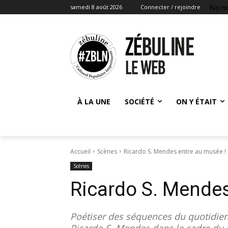
No m
samedi 8 août 2026
Connecter / rejoindre
À LA UNE
SOCIÉTÉ
ON Y ÉTAIT
Accueil
Scènes
Ricardo S. Mendes entre au musée !
Scènes
Ricardo S. Mendes
Poétiser des séquences du quotidien
Ricardo S. Mendes dans le cadre du pr