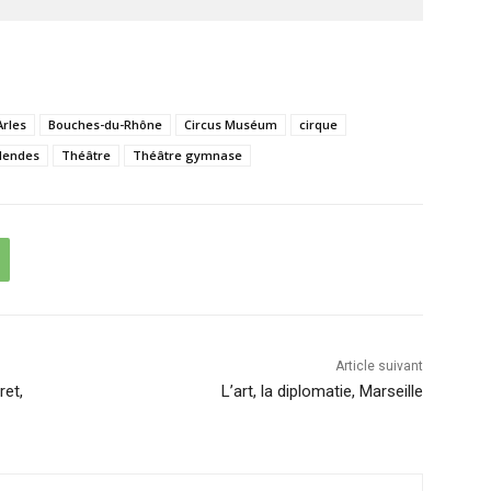
Arles
Bouches-du-Rhône
Circus Muséum
cirque
Mendes
Théâtre
Théâtre gymnase
Article suivant
ret,
L’art, la diplomatie, Marseille