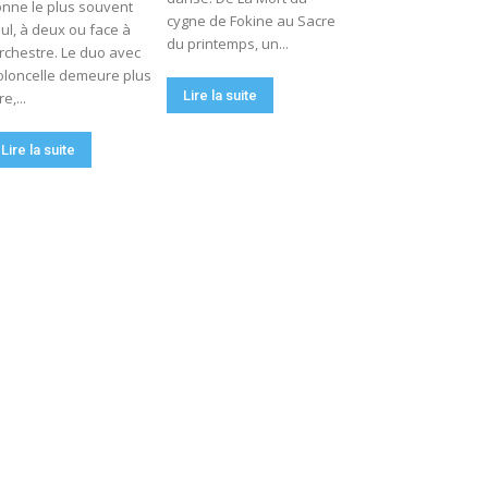
nne le plus souvent
cygne de Fokine au Sacre
ul, à deux ou face à
du printemps, un...
orchestre. Le duo avec
oloncelle demeure plus
Lire la suite
re,...
Lire la suite