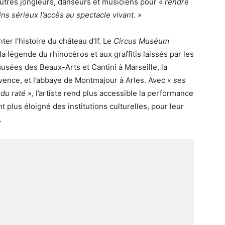
autres jongleurs, danseurs et musiciens pour «
rendre
ns sérieux l’accès au spectacle vivant.
»
er l’histoire du château d’If. Le
Circus Muséum
la légende du rhinocéros et aux graffitis laissés par les
musées des Beaux-Arts et Cantini à Marseille, la
vence, et l’abbaye de Montmajour à Arles. Avec «
ses
 du raté
»
,
l’artiste rend plus accessible la performance
t plus éloigné des institutions culturelles, pour leur
.