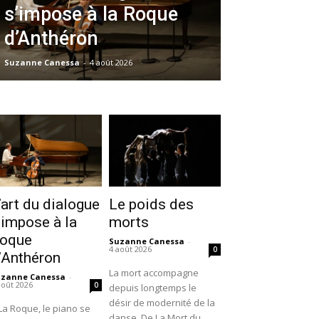
s’impose à la Roque
d’Anthéron
Suzanne Canessa
-
4 août 2026
’art du dialogue
Le poids des
’impose à la
morts
oque
Suzanne Canessa
-
4 août 2026
0
’Anthéron
La mort accompagne
uzanne Canessa
-
août 2026
0
depuis longtemps le
désir de modernité de la
La Roque, le piano se
danse. De La Mort du