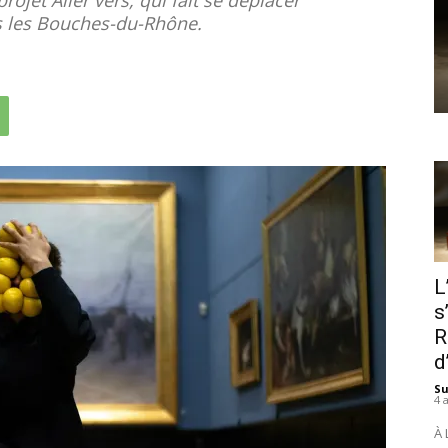
s les Bouches-du-Rhône.
L
s
R
d
S
4 
À 