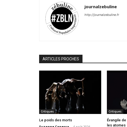
journalzebuline
http://journalzebuline.fr
ARTICLES PROCHES
Critiques
Critiques
Le poids des morts
Évangile de
les atomes
Suzanne Canessa
-
4 août 2026