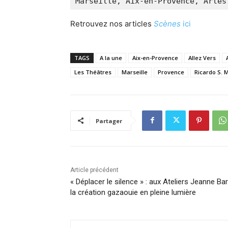
Marseille, Aix-en-Provence, Arles
Retrouvez nos articles
Scènes
ici
TAGS
A la une
Aix-en-Provence
Allez Vers
Les Théâtres
Marseille
Provence
Ricardo S. 
Partager
Article précédent
« Déplacer le silence » : aux Ateliers Jeanne Bar
la création gazaouie en pleine lumière