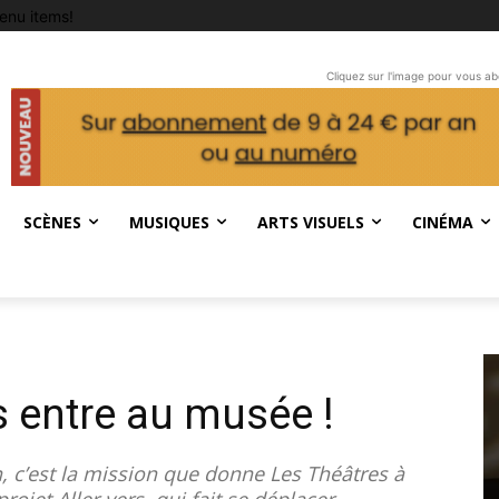
enu items!
Cliquez sur l'image pour vous a
SCÈNES
MUSIQUES
ARTS VISUELS
CINÉMA
 entre au musée !
, c’est la mission que donne Les Théâtres à
ojet Aller vers, qui fait se déplacer