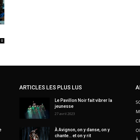
0
ARTICLES LES PLUS LUS
A
Le Pavillon Noir fait vibrer la
S
jeunesse
M
27 avril 2023
C
O
e
À Avignon, on y danse, on y
chante… et on y rit
À