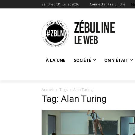
N
vendredi 31 juillet 2026
Connecter / rejoindre
À LA UNE
SOCIÉTÉ
ON Y ÉTAIT
Accueil
Tags
Alan Turing
Tag: Alan Turing