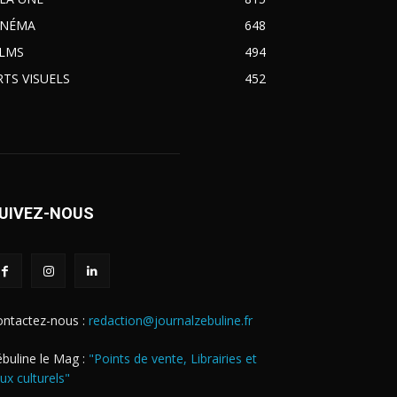
INÉMA
648
ILMS
494
RTS VISUELS
452
UIVEZ-NOUS
ontactez-nous :
redaction@journalzebuline.fr
buline le Mag :
"Points de vente, Librairies et
eux culturels"