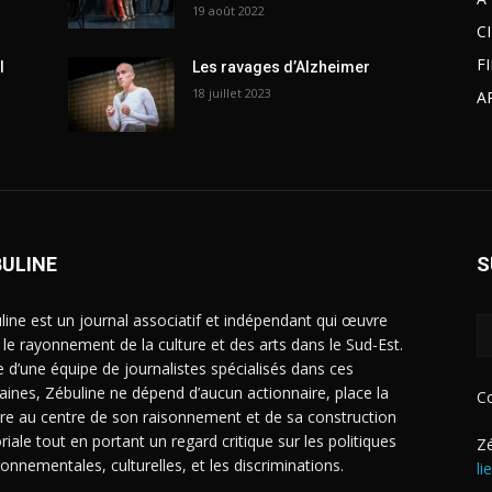
19 août 2022
C
F
l
Les ravages d’Alzheimer
18 juillet 2023
A
BULINE
S
line est un journal associatif et indépendant qui œuvre
 le rayonnement de la culture et des arts dans le Sud-Est.
e d’une équipe de journalistes spécialisés dans ces
ines, Zébuline ne dépend d’aucun actionnaire, place la
C
ure au centre de son raisonnement et de sa construction
riale tout en portant un regard critique sur les politiques
Zé
ronnementales, culturelles, et les discriminations.
li