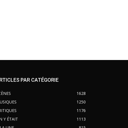
RTICLES PAR CATÉGORIE
CÈNES
1628
USIQUES
1250
RITIQUES
1176
N Y ÉTAIT
1113
 LA UNE
815