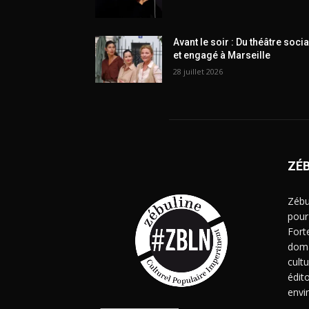
Avant le soir : Du théâtre socia
et engagé à Marseille
28 juillet 2026
ZÉ
Zébu
pour
Fort
doma
cult
édito
envi