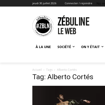
No m
jeudi 30 juillet 2026
Connecter / rejoindre
À LA UNE
SOCIÉTÉ
ON Y ÉTAIT
Accueil
Tags
Alberto Cortés
Tag: Alberto Cortés