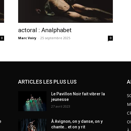
actoral : Analphabet
Marc Voiry
-
25 septembre 2025
0
0
ARTICLES LES PLUS LUS
A
Le Pavillon Noir fait vibrer la
S
jeunesse
M
27 avril 2023
C
O
e
À Avignon, on y danse, on y
chante… et on y rit
À