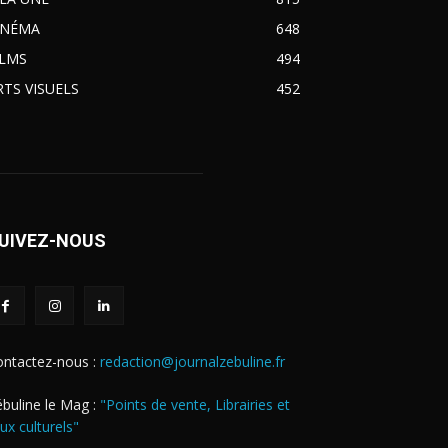
INÉMA
648
ILMS
494
RTS VISUELS
452
UIVEZ-NOUS
ontactez-nous :
redaction@journalzebuline.fr
buline le Mag :
"Points de vente, Librairies et
eux culturels"