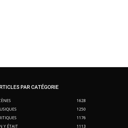
RTICLES PAR CATÉGORIE
CÈNES
1628
USIQUES
1250
RITIQUES
1176
N Y ÉTAIT
1113