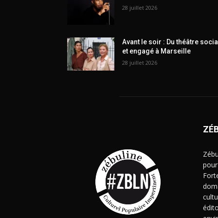
28 juillet 2026
Avant le soir : Du théâtre socia
et engagé à Marseille
28 juillet 2026
ZÉ
Zébu
pour
Fort
doma
cult
édito