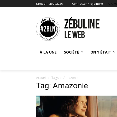
No m
samedi 1 août 2026
Connecter / rejoindre
À LA UNE
SOCIÉTÉ
ON Y ÉTAIT
Accueil
Tags
Amazonie
Tag: Amazonie