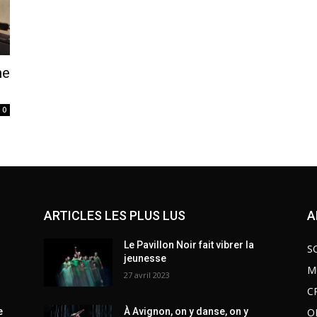
he
0
ARTICLES LES PLUS LUS
A
Le Pavillon Noir fait vibrer la
S
jeunesse
M
27 avril 2023
C
O
e
À Avignon, on y danse, on y