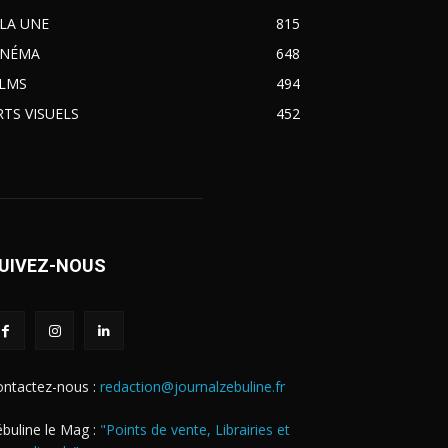
 LA UNE
815
INÉMA
648
ILMS
494
RTS VISUELS
452
UIVEZ-NOUS
ontactez-nous :
redaction@journalzebuline.fr
buline le Mag :
"Points de vente, Librairies et