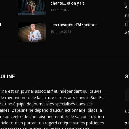
chante… et on y rit
À
19 août 2022
C
F
l
Les ravages d’Alzheimer
18 juillet 2023
A
BULINE
S
line est un journal associatif et indépendant qui œuvre
 le rayonnement de la culture et des arts dans le Sud-Est.
e d’une équipe de journalistes spécialisés dans ces
ines, Zébuline ne dépend d’aucun actionnaire, place la
C
ure au centre de son raisonnement et de sa construction
riale tout en portant un regard critique sur les politiques
Zé