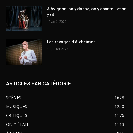
À Avignon, on y danse, on y chante… et on
y rit
19 août 2022
Les ravages d’Alzheimer
18 juillet 2023
ARTICLES PAR CATÉGORIE
SCÈNES
1628
MUSIQUES
1250
CRITIQUES
1176
ON Y ÉTAIT
1113