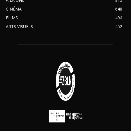
À LA UNE
815
CINÉMA
648
FILMS
494
ARTS VISUELS
452